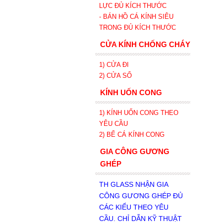
LỰC ĐỦ KÍCH THƯỚC
- BÁN HỒ CÁ KÍNH SIÊU
TRONG
ĐỦ KÍCH THƯỚC
CỬA KÍNH CHỐNG CHÁY
1) CỬA ĐI
2) CỬA SỔ
KÍNH UỐN CONG
1) KÍNH UỐN CONG THEO
YÊU CẦU
2) BỂ CÁ KÍNH CONG
GIA CÔNG GƯƠNG
GHÉP
TH GLASS NHẬN GIA
CÔNG GƯƠNG GHÉP ĐỦ
CÁC KIỂU THEO YÊU
CẦU. CHỈ DẪN KỸ THUẬT