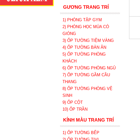
GƯƠNG TRANG TRÍ
1) PHÒNG TẬP GYM
2) PHÒNG HỌC MÚA CÓ
GIÓNG
3) ỐP TƯỜNG TIỆM VÀNG
4) ỐP TƯỜNG BÀN ĂN
5) ỐP TƯỜNG PHÒNG
KHÁCH
6) ỐP TƯỜNG PHÒNG NGỦ
7) ỐP TƯỜNG GẦM CẦU
THANG
8) ỐP TƯỜNG PHÒNG VỆ
SINH
9) ỐP CỘT
10) ỐP TRẦN
KÍNH MÀU TRANG TRÍ
1) ỐP TƯỜNG BẾP
2) ỐP TƯỜNG TIVI