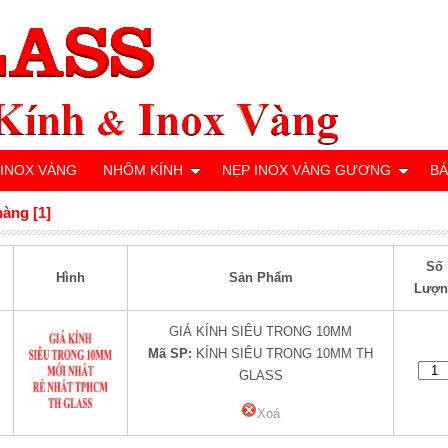
 INOX VÀNG
NHÔM KÍNH
NẸP INOX VÀNG GƯƠNG
BÁ
hàng [1]
Số
Hình
Sản Phẩm
Lượn
GIÁ KÍNH SIÊU TRONG 10MM
Mã SP:
KÍNH SIÊU TRONG 10MM TH
GLASS
Xoá