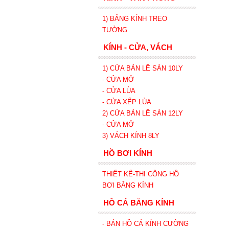
1) BẢNG KÍNH TREO
TƯỜNG
KÍNH - CỬA, VÁCH
1) CỬA BẢN LỀ SÀN 10LY
- CỬA MỞ
- CỬA LÙA
- CỬA XẾP
LÙA
2) CỬA BẢN LỀ SÀN 12LY
- CỬA MỞ
3) VÁCH KÍNH 8LY
HỒ BƠI KÍNH
THIẾT KẾ-THI CÔNG HỒ
BƠI BẰNG KÍNH
HỒ CÁ BẰNG KÍNH
- BÁN HỒ CÁ KÍNH CƯỜNG