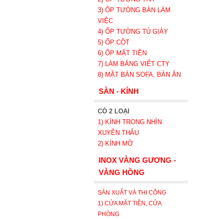
3) ỐP TƯỜNG BÀN LÀM
VIỆC
4) ỐP TƯỜNG TỦ GIÀY
5) ỐP CỘT
6) ỐP MẶT TIỀN
7) LÀM BẢNG VIẾT CTY
8) MẶT BÀN SOFA, BÀN ĂN
SÀN - KÍNH
CÓ 2 LOẠI
1) KÍNH TRONG NHÌN
XUYÊN THẤU
2) KÍNH MỜ
INOX VÀNG GƯƠNG -
VÀNG HỒNG
SẢN XUẤT VÀ THI CÔNG
1) CỬA MẶT TIỀN, CỬA
PHÒNG