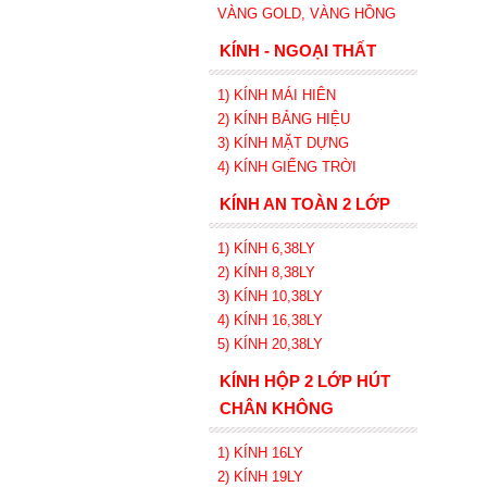
VÀNG GOLD, VÀNG HỒNG
KÍNH - NGOẠI THẤT
1) KÍNH MÁI HIÊN
2) KÍNH BẢNG HIỆU
3) KÍNH MẶT DỰNG
4) KÍNH GIẾNG TRỜI
KÍNH AN TOÀN 2 LỚP
1) KÍNH 6,38LY
2) KÍNH 8,38LY
3) KÍNH 10,38LY
4) KÍNH 16,38LY
5) KÍNH 20,38LY
KÍNH HỘP 2 LỚP HÚT
CHÂN KHÔNG
1) KÍNH 16LY
2) KÍNH 19LY