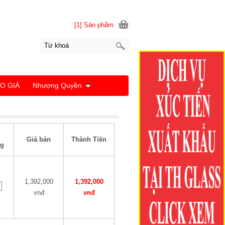
[1] Sản phẩm
O GIÁ
Nhượng Quyền
Giá bán
Thành Tiền
g
1,392,000
1,392,000
vnđ
vnđ