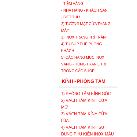
- TIỆM VÀNG
- NHÀ HÀNG - KHÁCH SẠN
- BIỆT THỰ
2) TƯỜNG MẶT CỬA THANG
MÁY
3) INOX TRANG TRÍ TRẦN
4) TỦ BÚP PHÊ PHÒNG
KHÁCH
5) CÁC HẠNG MỤC INOX
VÀNG - HỒNG TRANG TRÍ
TRONG CÁC SHOP
KÍNH - PHÒNG TẮM
1) PHÒNG TẮM KÍNH GÓC
2) VÁCH TẮM KÍNH CỬA
MỞ
3)
VÁCH TẮM KÍNH CỬA
LÙA
4) VÁCH TẮM KÍNH SỬ
DỤNG PHỤ KIỆN INOX MÀU