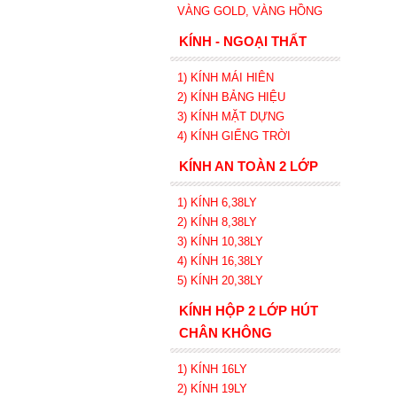
VÀNG GOLD, VÀNG HỒNG
KÍNH - NGOẠI THẤT
1) KÍNH MÁI HIÊN
2) KÍNH BẢNG HIỆU
3) KÍNH MẶT DỰNG
4) KÍNH GIẾNG TRỜI
KÍNH AN TOÀN 2 LỚP
1) KÍNH 6,38LY
2) KÍNH 8,38LY
3) KÍNH 10,38LY
4) KÍNH 16,38LY
5) KÍNH 20,38LY
KÍNH HỘP 2 LỚP HÚT
CHÂN KHÔNG
1) KÍNH 16LY
2) KÍNH 19LY