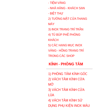
- TIỆM VÀNG
- NHÀ HÀNG - KHÁCH SẠN
- BIỆT THỰ
2) TƯỜNG MẶT CỬA THANG
MÁY
3) INOX TRANG TRÍ TRẦN
4) TỦ BÚP PHÊ PHÒNG
KHÁCH
5) CÁC HẠNG MỤC INOX
VÀNG - HỒNG TRANG TRÍ
TRONG CÁC SHOP
KÍNH - PHÒNG TẮM
1) PHÒNG TẮM KÍNH GÓC
2) VÁCH TẮM KÍNH CỬA
MỞ
3)
VÁCH TẮM KÍNH CỬA
LÙA
4) VÁCH TẮM KÍNH SỬ
DỤNG PHỤ KIỆN INOX MÀU