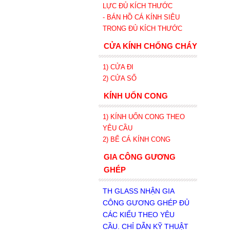
LỰC ĐỦ KÍCH THƯỚC
- BÁN HỒ CÁ KÍNH SIÊU
TRONG
ĐỦ KÍCH THƯỚC
CỬA KÍNH CHỐNG CHÁY
1) CỬA ĐI
2) CỬA SỔ
KÍNH UỐN CONG
1) KÍNH UỐN CONG THEO
YÊU CẦU
2) BỂ CÁ KÍNH CONG
GIA CÔNG GƯƠNG
GHÉP
TH GLASS NHẬN GIA
CÔNG GƯƠNG GHÉP ĐỦ
CÁC KIỂU THEO YÊU
CẦU. CHỈ DẪN KỸ THUẬT