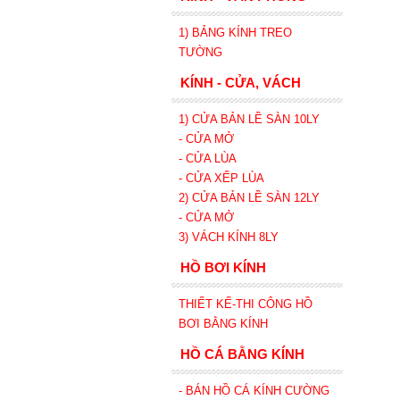
1) BẢNG KÍNH TREO
TƯỜNG
KÍNH - CỬA, VÁCH
1) CỬA BẢN LỀ SÀN 10LY
- CỬA MỞ
- CỬA LÙA
- CỬA XẾP
LÙA
2) CỬA BẢN LỀ SÀN 12LY
- CỬA MỞ
3) VÁCH KÍNH 8LY
HỒ BƠI KÍNH
THIẾT KẾ-THI CÔNG HỒ
BƠI BẰNG KÍNH
HỒ CÁ BẰNG KÍNH
- BÁN HỒ CÁ KÍNH CƯỜNG