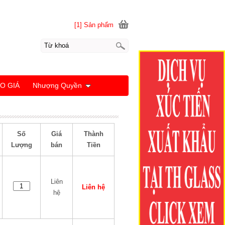
[1] Sản phẩm
O GIÁ
Nhượng Quyền
Số
Giá
Thành
Lượng
bán
Tiền
Liên
Liên hệ
hệ