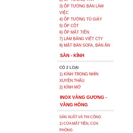
3) ỐP TƯỜNG BÀN LÀM
VIỆC
4) ỐP TƯỜNG TỦ GIÀY
5) ỐP CỘT
6) ỐP MẶT TIỀN
7) LÀM BẢNG VIẾT CTY
8) MẶT BÀN SOFA, BÀN ĂN
SÀN - KÍNH
CÓ 2 LOẠI
1) KÍNH TRONG NHÌN
XUYÊN THẤU
2) KÍNH MỜ
INOX VÀNG GƯƠNG -
VÀNG HỒNG
SẢN XUẤT VÀ THI CÔNG
1) CỬA MẶT TIỀN, CỬA
PHÒNG