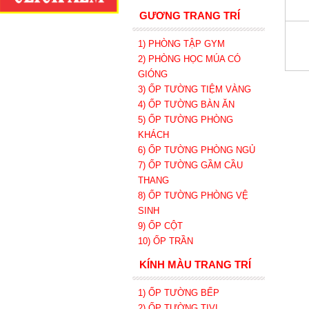
GƯƠNG TRANG TRÍ
1) PHÒNG TẬP GYM
2) PHÒNG HỌC MÚA CÓ
GIÓNG
3) ỐP TƯỜNG TIỆM VÀNG
4) ỐP TƯỜNG BÀN ĂN
5) ỐP TƯỜNG PHÒNG
KHÁCH
6) ỐP TƯỜNG PHÒNG NGỦ
7) ỐP TƯỜNG GẦM CẦU
THANG
8) ỐP TƯỜNG PHÒNG VỆ
SINH
9) ỐP CỘT
10) ỐP TRẦN
KÍNH MÀU TRANG TRÍ
1) ỐP TƯỜNG BẾP
2) ỐP TƯỜNG TIVI