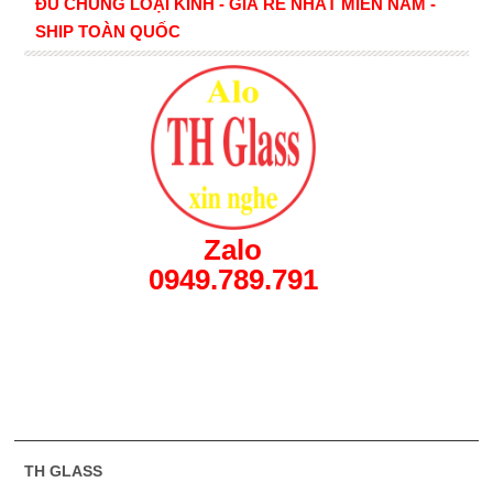
ĐỦ CHỦNG LOẠI KÍNH - GIÁ RẺ NHẤT MIỀN NAM -
SHIP TOÀN QUỐC
Zalo
0949.789.791
TH GLASS