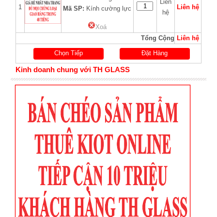
Liên
1
Liên hệ
Mã SP:
Kính cường lực
hệ
Xoá
Tổng Cộng
Liên hệ
Chọn Tiếp
Đặt Hàng
Kinh doanh chung với TH GLASS