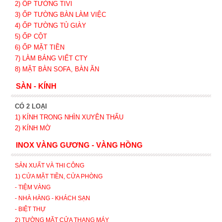
2) ỐP TƯỜNG TIVI
3) ỐP TƯỜNG BÀN LÀM VIỆC
4) ỐP TƯỜNG TỦ GIÀY
5) ỐP CỘT
6) ỐP MẶT TIỀN
7) LÀM BẢNG VIẾT CTY
8) MẶT BÀN SOFA, BÀN ĂN
SÀN - KÍNH
CÓ 2 LOẠI
1) KÍNH TRONG NHÌN XUYÊN THẤU
2) KÍNH MỜ
INOX VÀNG GƯƠNG - VÀNG HỒNG
SẢN XUẤT VÀ THI CÔNG
1) CỬA MẶT TIỀN, CỬA PHÒNG
- TIỆM VÀNG
- NHÀ HÀNG - KHÁCH SẠN
- BIỆT THỰ
2) TƯỜNG MẶT CỬA THANG MÁY