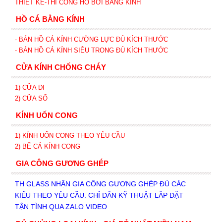
THIẾT KẾ-THI CÔNG HỒ BƠI BẰNG KÍNH
HỒ CÁ BẰNG KÍNH
- BÁN HỒ CÁ KÍNH CƯỜNG LỰC ĐỦ KÍCH THƯỚC
- BÁN HỒ CÁ KÍNH SIÊU TRONG
ĐỦ KÍCH THƯỚC
CỬA KÍNH CHỐNG CHÁY
1) CỬA ĐI
2) CỬA SỔ
KÍNH UỐN CONG
1) KÍNH UỐN CONG THEO YÊU CẦU
2) BỂ CÁ KÍNH CONG
GIA CÔNG GƯƠNG GHÉP
TH GLASS NHẬN GIA CÔNG GƯƠNG GHÉP ĐỦ CÁC
KIỂU THEO YÊU CẦU. CHỈ DẪN KỸ THUẬT LẮP ĐẶT
TẬN TÌNH QUA ZALO VIDEO