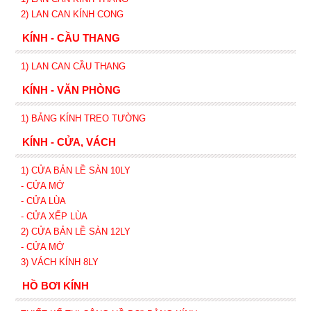
2)
LAN CAN
KÍNH
CONG
KÍNH - CẦU THANG
1) LAN CAN CẦU THANG
KÍNH - VĂN PHÒNG
1) BẢNG KÍNH TREO TƯỜNG
KÍNH - CỬA, VÁCH
1) CỬA BẢN LỀ SÀN 10LY
- CỬA MỞ
- CỬA LÙA
- CỬA XẾP
LÙA
2) CỬA BẢN LỀ SÀN 12LY
- CỬA MỞ
3) VÁCH KÍNH 8LY
HỒ BƠI KÍNH