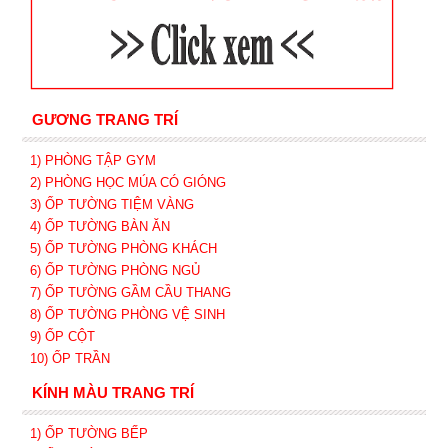
GƯƠNG TRANG TRÍ
1) PHÒNG TẬP GYM
2) PHÒNG HỌC MÚA CÓ GIÓNG
3) ỐP TƯỜNG TIỆM VÀNG
4) ỐP TƯỜNG BÀN ĂN
5) ỐP TƯỜNG PHÒNG KHÁCH
6) ỐP TƯỜNG PHÒNG NGỦ
7) ỐP TƯỜNG GẦM CẦU THANG
8) ỐP TƯỜNG PHÒNG VỆ SINH
9) ỐP CỘT
10) ỐP TRẦN
KÍNH MÀU TRANG TRÍ
1) ỐP TƯỜNG BẾP