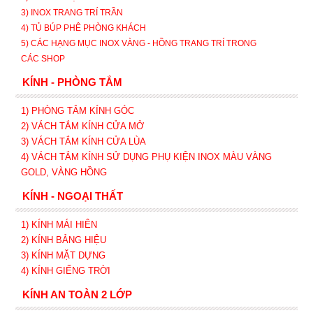
3) INOX TRANG TRÍ TRẦN
4) TỦ BÚP PHÊ PHÒNG KHÁCH
5) CÁC HẠNG MỤC INOX VÀNG - HỒNG TRANG TRÍ TRONG
CÁC SHOP
KÍNH - PHÒNG TẮM
1) PHÒNG TẮM KÍNH GÓC
2) VÁCH TẮM KÍNH CỬA MỞ
3)
VÁCH TẮM KÍNH CỬA LÙA
4) VÁCH TẮM KÍNH SỬ DỤNG PHỤ KIỆN INOX MÀU VÀNG
GOLD, VÀNG HỒNG
KÍNH - NGOẠI THẤT
1) KÍNH MÁI HIÊN
2) KÍNH BẢNG HIỆU
3) KÍNH MẶT DỰNG
4) KÍNH GIẾNG TRỜI
KÍNH AN TOÀN 2 LỚP