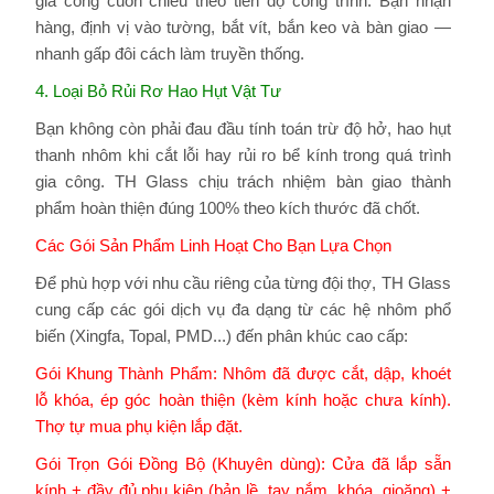
gia công cuốn chiếu theo tiến độ công trình. Bạn nhận
hàng, định vị vào tường, bắt vít, bắn keo và bàn giao —
nhanh gấp đôi cách làm truyền thống.
4. Loại Bỏ Rủi Rơ Hao Hụt Vật Tư
Bạn không còn phải đau đầu tính toán trừ độ hở, hao hụt
thanh nhôm khi cắt lỗi hay rủi ro bể kính trong quá trình
gia công. TH Glass chịu trách nhiệm bàn giao thành
phẩm hoàn thiện đúng 100% theo kích thước đã chốt.
Các Gói Sản Phẩm Linh Hoạt Cho Bạn Lựa Chọn
Để phù hợp với nhu cầu riêng của từng đội thợ, TH Glass
cung cấp các gói dịch vụ đa dạng từ các hệ nhôm phổ
biến (Xingfa, Topal, PMD...) đến phân khúc cao cấp:
Gói Khung Thành Phẩm: Nhôm đã được cắt, dập, khoét
lỗ khóa, ép góc hoàn thiện (kèm kính hoặc chưa kính).
Thợ tự mua phụ kiện lắp đặt.
Gói Trọn Gói Đồng Bộ (Khuyên dùng): Cửa đã lắp sẵn
kính + đầy đủ phụ kiện (bản lề, tay nắm, khóa, gioăng) +