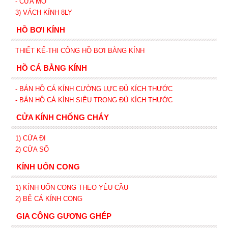
- CỬA MỞ
3) VÁCH KÍNH 8LY
HỒ BƠI KÍNH
THIẾT KẾ-THI CÔNG HỒ BƠI BẰNG KÍNH
HỒ CÁ BẰNG KÍNH
- BÁN HỒ CÁ KÍNH CƯỜNG LỰC ĐỦ KÍCH THƯỚC
- BÁN HỒ CÁ KÍNH SIÊU TRONG
ĐỦ KÍCH THƯỚC
CỬA KÍNH CHỐNG CHÁY
1) CỬA ĐI
2) CỬA SỔ
KÍNH UỐN CONG
1) KÍNH UỐN CONG THEO YÊU CẦU
2) BỂ CÁ KÍNH CONG
GIA CÔNG GƯƠNG GHÉP