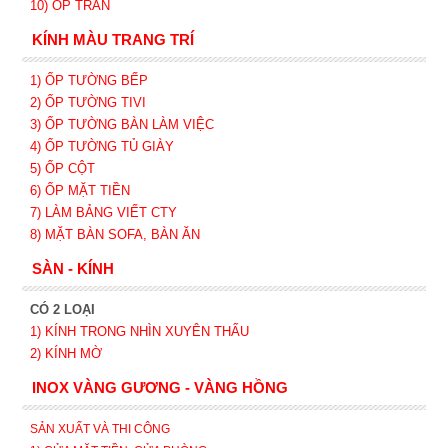
10) ỐP TRẦN
KÍNH MÀU TRANG TRÍ
1) ỐP TƯỜNG BẾP
2) ỐP TƯỜNG TIVI
3) ỐP TƯỜNG BÀN LÀM VIỆC
4) ỐP TƯỜNG TỦ GIÀY
5) ỐP CỘT
6) ỐP MẶT TIỀN
7) LÀM BẢNG VIẾT CTY
8) MẶT BÀN SOFA, BÀN ĂN
SÀN - KÍNH
CÓ 2 LOẠI
1) KÍNH TRONG NHÌN XUYÊN THẤU
2) KÍNH MỜ
INOX VÀNG GƯƠNG - VÀNG HỒNG
SẢN XUẤT VÀ THI CÔNG