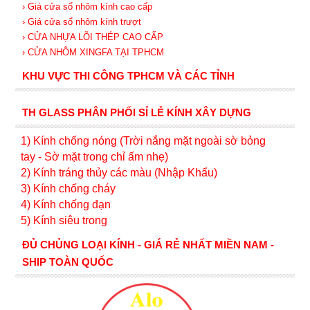
› Giá cửa sổ nhôm kính cao cấp
› Giá cửa sổ nhôm kính trượt
› CỬA NHỰA LÕI THÉP CAO CẤP
› CỬA NHÔM XINGFA TẠI TPHCM
KHU VỰC THI CÔNG TPHCM VÀ CÁC TỈNH
TH GLASS PHÂN PHỐI SỈ LẺ KÍNH XÂY DỰNG
1) Kính c
hống nóng (Trời nắng mặt ngoài sờ bỏng
tay - Sờ mặt trong chỉ ấm nhẹ)
2) Kính tráng thủy các màu (Nhập Khẩu)
3) Kính chống cháy
4) Kính chống đạn
5) Kính siêu trong
ĐỦ CHỦNG LOẠI KÍNH - GIÁ RẺ NHẤT MIỀN NAM -
SHIP TOÀN QUỐC