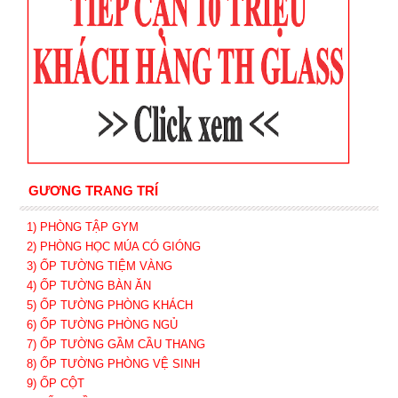
GƯƠNG TRANG TRÍ
1) PHÒNG TẬP GYM
2) PHÒNG HỌC MÚA CÓ GIÓNG
3) ỐP TƯỜNG TIỆM VÀNG
4) ỐP TƯỜNG BÀN ĂN
5) ỐP TƯỜNG PHÒNG KHÁCH
6) ỐP TƯỜNG PHÒNG NGỦ
7) ỐP TƯỜNG GẦM CẦU THANG
8) ỐP TƯỜNG PHÒNG VỆ SINH
9) ỐP CỘT