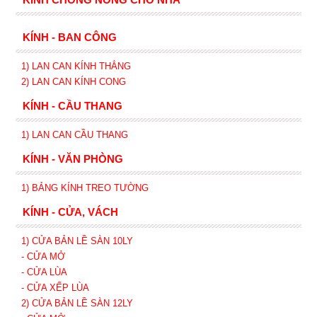
KÍNH - BAN CÔNG
1) LAN CAN KÍNH
THẲNG
2)
LAN CAN
KÍNH
CONG
KÍNH - CẦU THANG
1) LAN CAN CẦU THANG
KÍNH - VĂN PHÒNG
1) BẢNG KÍNH TREO TƯỜNG
KÍNH - CỬA, VÁCH
1) CỬA BẢN LỀ SÀN 10LY
- CỬA MỞ
- CỬA LÙA
- CỬA XẾP
LÙA
2) CỬA BẢN LỀ SÀN 12LY