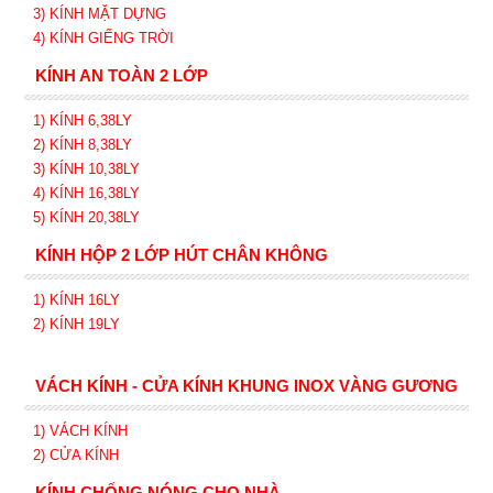
3) KÍNH MẶT DỰNG
4) KÍNH GIẾNG TRỜI
KÍNH AN TOÀN 2 LỚP
1) KÍNH 6,38LY
2) KÍNH 8,38LY
3) KÍNH 10,38LY
4) KÍNH 16,38LY
5) KÍNH 20,38LY
KÍNH HỘP 2 LỚP HÚT CHÂN KHÔNG
1) KÍNH 16LY
2) KÍNH 19LY
VÁCH KÍNH - CỬA KÍNH KHUNG INOX VÀNG GƯƠNG
1) VÁCH KÍNH
2) CỬA KÍNH
KÍNH CHỐNG NÓNG CHO NHÀ