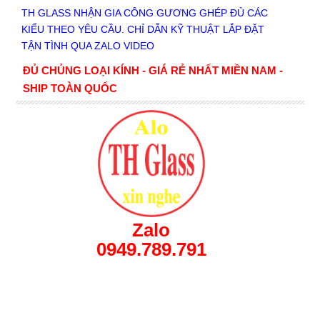
TH GLASS NHẬN GIA CÔNG GƯƠNG GHÉP ĐỦ CÁC
KIỂU THEO YÊU CẦU. CHỈ DẪN KỸ THUẬT LẮP ĐẶT
TẬN TÌNH QUA ZALO VIDEO
ĐỦ CHỦNG LOẠI KÍNH - GIÁ RẺ NHẤT MIỀN NAM -
SHIP TOÀN QUỐC
Zalo
0949.789.791