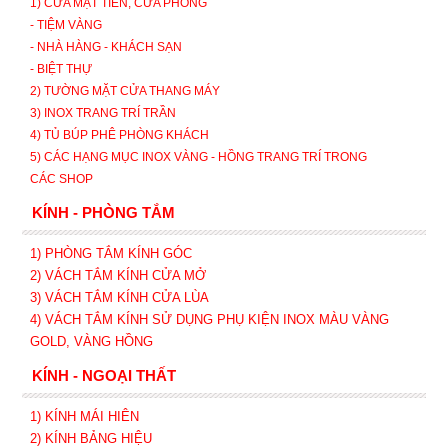
1) CỬA MẶT TIỀN, CỬA PHÒNG
- TIỆM VÀNG
- NHÀ HÀNG - KHÁCH SẠN
- BIỆT THỰ
2) TƯỜNG MẶT CỬA THANG MÁY
3) INOX TRANG TRÍ TRẦN
4) TỦ BÚP PHÊ PHÒNG KHÁCH
5) CÁC HẠNG MỤC INOX VÀNG - HỒNG TRANG TRÍ TRONG
CÁC SHOP
KÍNH - PHÒNG TẮM
1) PHÒNG TẮM KÍNH GÓC
2) VÁCH TẮM KÍNH CỬA MỞ
3)
VÁCH TẮM KÍNH CỬA LÙA
4) VÁCH TẮM KÍNH SỬ DỤNG PHỤ KIỆN INOX MÀU VÀNG
GOLD, VÀNG HỒNG
KÍNH - NGOẠI THẤT
1) KÍNH MÁI HIÊN
2) KÍNH BẢNG HIỆU