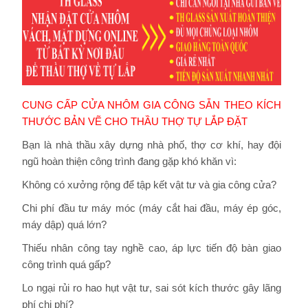
CUNG CẤP CỬA NHÔM GIA CÔNG SẴN THEO KÍCH
THƯỚC BẢN VẼ CHO THẦU THỢ TỰ LẮP ĐẶT
Bạn là nhà thầu xây dựng nhà phố, thợ cơ khí, hay đội
ngũ hoàn thiện công trình đang gặp khó khăn vì:
Không có xưởng rộng để tập kết vật tư và gia công cửa?
Chi phí đầu tư máy móc (máy cắt hai đầu, máy ép góc,
máy dập) quá lớn?
Thiếu nhân công tay nghề cao, áp lực tiến độ bàn giao
công trình quá gấp?
Lo ngại rủi ro hao hụt vật tư, sai sót kích thước gây lãng
phí chi phí?