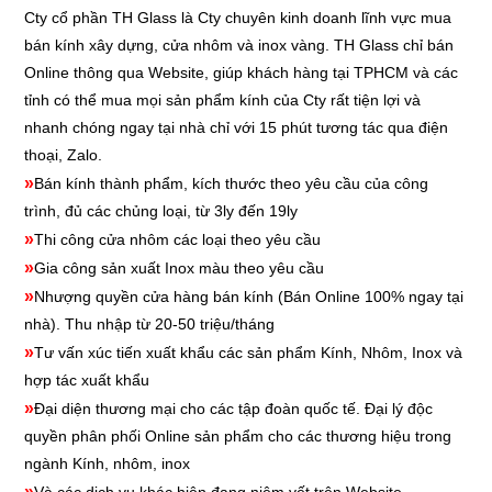
Cty cổ phần TH Glass là Cty chuyên kinh doanh lĩnh vực mua
bán kính xây dựng, cửa nhôm và inox vàng. TH Glass chỉ bán
Online thông qua Website, giúp khách hàng tại TPHCM và các
tỉnh có thể mua mọi sản phẩm kính của Cty rất tiện lợi và
nhanh chóng ngay tại nhà chỉ với 15 phút tương tác qua điện
thoại, Zalo.
»
Bán kính thành phẩm, kích thước theo yêu cầu của công
trình, đủ các chủng loại, từ 3ly đến 19ly
»
Thi công cửa nhôm các loại theo yêu cầu
»
Gia công sản xuất Inox màu theo yêu cầu
»
Nhượng quyền cửa hàng bán kính
(Bán Online 100% ngay tại
nhà). Thu nhập từ 20-50 triệu/tháng
»
Tư vấn xúc tiến xuất khẩu các sản phẩm Kính, Nhôm, Inox và
hợp tác xuất khẩu
»
Đại diện thương mại cho các tập đoàn quốc tế. Đại lý độc
quyền phân phối Online sản phẩm cho các thương hiệu trong
ngành Kính, nhôm, inox
»
Và các dịch vụ khác hiện đang niêm yết trên Website