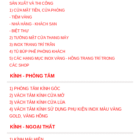
SẢN XUẤT VÀ THI CÔNG
1) CỬA MẶT TIỀN, CỬA PHÒNG
- TIỆM VÀNG
- NHÀ HÀNG - KHÁCH SẠN
- BIỆT THỰ
2) TƯỜNG MẶT CỬA THANG MÁY
3) INOX TRANG TRÍ TRẦN
4) TỦ BÚP PHÊ PHÒNG KHÁCH
5) CÁC HẠNG MỤC INOX VÀNG - HỒNG TRANG TRÍ TRONG
CÁC SHOP
KÍNH - PHÒNG TẮM
1) PHÒNG TẮM KÍNH GÓC
2) VÁCH TẮM KÍNH CỬA MỞ
3)
VÁCH TẮM KÍNH CỬA LÙA
4) VÁCH TẮM KÍNH SỬ DỤNG PHỤ KIỆN INOX MÀU VÀNG
GOLD, VÀNG HỒNG
KÍNH - NGOẠI THẤT
1) KÍNH MÁI HIÊN