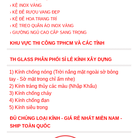
› KỆ INOX VÀNG
› KỆ ĐỂ RƯỢU VANG ĐẸP
› KỆ ĐỂ HOA TRANG TRÍ
› KỆ TREO QUẦN ÁO INOX VÀNG
› GIƯỜNG NGỦ CAO CẤP SANG TRỌNG
KHU VỰC THI CÔNG TPHCM VÀ CÁC TỈNH
TH GLASS PHÂN PHỐI SỈ LẺ KÍNH XÂY DỰNG
1) Kính c
hống nóng (Trời nắng mặt ngoài sờ bỏng
tay - Sờ mặt trong chỉ ấm nhẹ)
2) Kính tráng thủy các màu (Nhập Khẩu)
3) Kính chống cháy
4) Kính chống đạn
5) Kính siêu trong
ĐỦ CHỦNG LOẠI KÍNH - GIÁ RẺ NHẤT MIỀN NAM -
SHIP TOÀN QUỐC