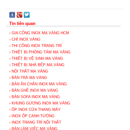
Tin liên quan
› GIA CÔNG INOX MẠ VÀNG HCM
› CHỈ INOX VÀNG
› THI CÔNG INOX TRANG TRÍ
› THIẾT BỊ PHÒNG TẮM MẠ VÀNG
› THIẾT BỊ VỆ SINH MẠ VÀNG
› THIẾT BỊ NHÀ BẾP MẠ VÀNG
› NỘI THẤT MẠ VÀNG
› BÀN TRÀ MẠ VÀNG
› BÀN ĂN CHÂN INOX MẠ VÀNG
› BÀN GHẾ INOX MẠ VÀNG
› BÀN SOFA INOX MẠ VÀNG
› KHUNG GƯƠNG INOX MẠ VÀNG
› ỐP INOX CỬA THANG MÁY
› INOX ỐP CẠNH TƯỜNG
› INOX TRANG TRÍ NỘI THẤT
› BÀN LÀM VIỆC MẠ VÀNG