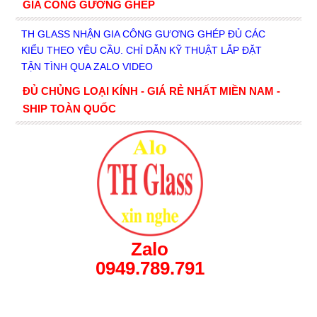
GIA CÔNG GƯƠNG GHÉP
TH GLASS NHẬN GIA CÔNG GƯƠNG GHÉP ĐỦ CÁC
KIỂU THEO YÊU CẦU. CHỈ DẪN KỸ THUẬT LẮP ĐẶT
TẬN TÌNH QUA ZALO VIDEO
ĐỦ CHỦNG LOẠI KÍNH - GIÁ RẺ NHẤT MIỀN NAM -
SHIP TOÀN QUỐC
Zalo
0949.789.791