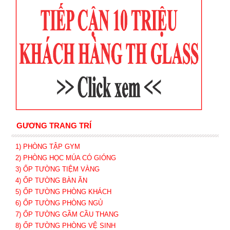
GƯƠNG TRANG TRÍ
1) PHÒNG TẬP GYM
2) PHÒNG HỌC MÚA CÓ GIÓNG
3) ỐP TƯỜNG TIỆM VÀNG
4) ỐP TƯỜNG BÀN ĂN
5) ỐP TƯỜNG PHÒNG KHÁCH
6) ỐP TƯỜNG PHÒNG NGỦ
7) ỐP TƯỜNG GẦM CẦU THANG
8) ỐP TƯỜNG PHÒNG VỆ SINH