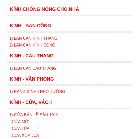
KÍNH CHỐNG NÓNG CHO NHÀ
KÍNH - BAN CÔNG
1) LAN CAN KÍNH
THẲNG
2)
LAN CAN
KÍNH
CONG
KÍNH - CẦU THANG
1) LAN CAN CẦU THANG
KÍNH - VĂN PHÒNG
1) BẢNG KÍNH TREO TƯỜNG
KÍNH - CỬA, VÁCH
1) CỬA BẢN LỀ SÀN 10LY
- CỬA MỞ
- CỬA LÙA
- CỬA XẾP
LÙA