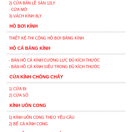
2) CỬA BẢN LỀ SÀN 12LY
- CỬA MỞ
3) VÁCH KÍNH 8LY
HỒ BƠI KÍNH
THIẾT KẾ-THI CÔNG HỒ BƠI BẰNG KÍNH
HỒ CÁ BẰNG KÍNH
- BÁN HỒ CÁ KÍNH CƯỜNG LỰC ĐỦ KÍCH THƯỚC
- BÁN HỒ CÁ KÍNH SIÊU TRONG
ĐỦ KÍCH THƯỚC
CỬA KÍNH CHỐNG CHÁY
1) CỬA ĐI
2) CỬA SỔ
KÍNH UỐN CONG
1) KÍNH UỐN CONG THEO YÊU CẦU
2) BỂ CÁ KÍNH CONG