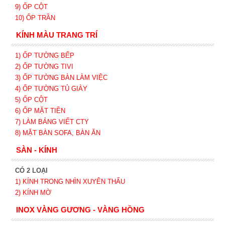
9) ỐP CỘT
10) ỐP TRẦN
KÍNH MÀU TRANG TRÍ
1) ỐP TƯỜNG BẾP
2) ỐP TƯỜNG TIVI
3) ỐP TƯỜNG BÀN LÀM VIỆC
4) ỐP TƯỜNG TỦ GIÀY
5) ỐP CỘT
6) ỐP MẶT TIỀN
7) LÀM BẢNG VIẾT CTY
8) MẶT BÀN SOFA, BÀN ĂN
SÀN - KÍNH
CÓ 2 LOẠI
1) KÍNH TRONG NHÌN XUYÊN THẤU
2) KÍNH MỜ
INOX VÀNG GƯƠNG - VÀNG HỒNG