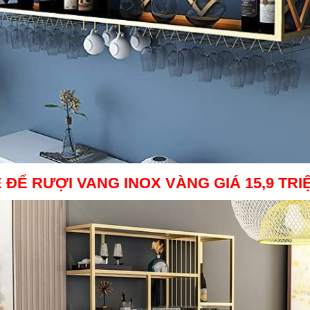
 ĐỂ RƯỢI VANG INOX VÀNG
GIÁ 15,9 TRI