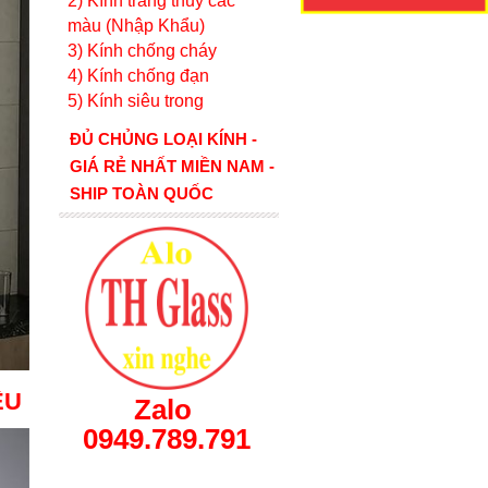
2) Kính tráng thủy các
màu (Nhập Khẩu)
3) Kính chống cháy
4) Kính chống đạn
5) Kính siêu trong
ĐỦ CHỦNG LOẠI KÍNH -
GIÁ RẺ NHẤT MIỀN NAM -
SHIP TOÀN QUỐC
ỆU
Zalo
0949.789.791