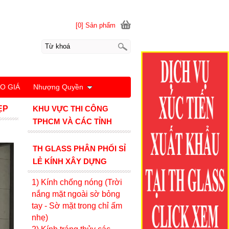
[0] Sản phẩm
O GIÁ
Nhượng Quyền
ẸP
KHU VỰC THI CÔNG
TPHCM VÀ CÁC TỈNH
TH GLASS PHÂN PHỐI SỈ
LẺ KÍNH XÂY DỰNG
1) Kính c
hống nóng (Trời
nắng mặt ngoài sờ bỏng
tay - Sờ mặt trong chỉ ấm
nhẹ)