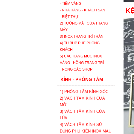
- TIỆM VÀNG
KỆ
- NHÀ HÀNG - KHÁCH SẠN
- BIỆT THỰ
2) TƯỜNG MẶT CỬA THANG
MÁY
3) INOX TRANG TRÍ TRẦN
4) TỦ BÚP PHÊ PHÒNG
KHÁCH
5) CÁC HẠNG MỤC INOX
VÀNG - HỒNG TRANG TRÍ
TRONG CÁC SHOP
KÍNH - PHÒNG TẮM
1) PHÒNG TẮM KÍNH GÓC
2) VÁCH TẮM KÍNH CỬA
MỞ
3)
VÁCH TẮM KÍNH CỬA
LÙA
4) VÁCH TẮM KÍNH SỬ
DỤNG PHỤ KIỆN INOX MÀU