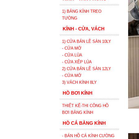
1) BẢNG KÍNH TREO
TƯỜNG
KÍNH - CỬA, VÁCH
1) CỬA BẢN LỀ SÀN 10LY
- CỬA MỞ
- CỬA LÙA
- CỬA XẾP
LÙA
2) CỬA BẢN LỀ SÀN 12LY
- CỬA MỞ
3) VÁCH KÍNH 8LY
HỒ BƠI KÍNH
THIẾT KẾ-THI CÔNG HỒ
BƠI BẰNG KÍNH
HỒ CÁ BẰNG KÍNH
- BÁN HỒ CÁ KÍNH CƯỜNG