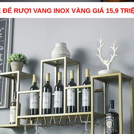
 ĐỂ RƯỢI VANG INOX VÀNG
GIÁ 15,9 TRI