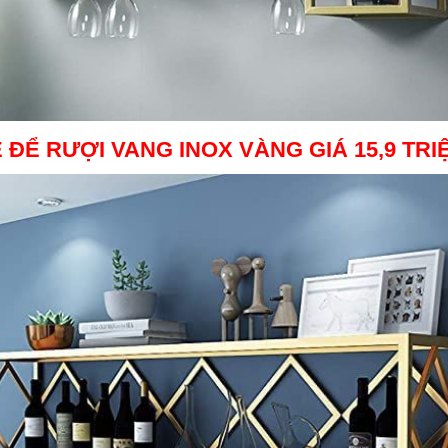
 ĐỂ RƯỢI VANG INOX VÀNG
GIÁ 15,9 TRI