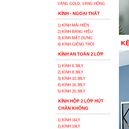
VÀNG GOLD, VÀNG HỒNG
KÍNH - NGOẠI THẤT
1) KÍNH MÁI HIÊN
2) KÍNH BẢNG HIỆU
3) KÍNH MẶT DỰNG
KỆ
4) KÍNH GIẾNG TRỜI
KÍNH AN TOÀN 2 LỚP
1) KÍNH 6,38LY
2) KÍNH 8,38LY
3) KÍNH 10,38LY
4) KÍNH 16,38LY
5) KÍNH 20,38LY
KÍNH HỘP 2 LỚP HÚT
CHÂN KHÔNG
1) KÍNH 16LY
2) KÍNH 19LY