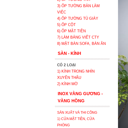
3) ỐP TƯỜNG BÀN LÀM
VIỆC
4) ỐP TƯỜNG TỦ GIÀY
5) ỐP CỘT
6) ỐP MẶT TIỀN
7) LÀM BẢNG VIẾT CTY
8) MẶT BÀN SOFA, BÀN ĂN
SÀN - KÍNH
CÓ 2 LOẠI
1) KÍNH TRONG NHÌN
XUYÊN THẤU
2) KÍNH MỜ
INOX VÀNG GƯƠNG -
VÀNG HỒNG
SẢN XUẤT VÀ THI CÔNG
1) CỬA MẶT TIỀN, CỬA
PHÒNG