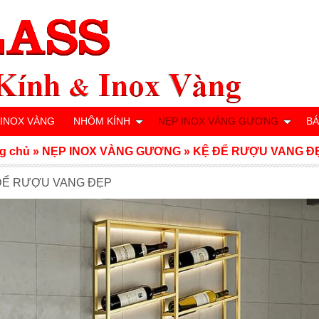
 INOX VÀNG
NHÔM KÍNH
NẸP INOX VÀNG GƯƠNG
BÁ
g chủ
»
NẸP INOX VÀNG GƯƠNG
»
KỆ ĐỂ RƯỢU VANG Đ
ĐỂ RƯỢU VANG ĐẸP