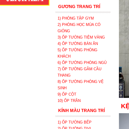
GƯƠNG TRANG TRÍ
1) PHÒNG TẬP GYM
2) PHÒNG HỌC MÚA CÓ
GIÓNG
3) ỐP TƯỜNG TIỆM VÀNG
4) ỐP TƯỜNG BÀN ĂN
5) ỐP TƯỜNG PHÒNG
KHÁCH
6) ỐP TƯỜNG PHÒNG NGỦ
7) ỐP TƯỜNG GẦM CẦU
THANG
8) ỐP TƯỜNG PHÒNG VỆ
SINH
9) ỐP CỘT
10) ỐP TRẦN
KỆ
KÍNH MÀU TRANG TRÍ
1) ỐP TƯỜNG BẾP
2) ỐP TƯỜNG TIVI