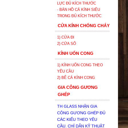
LỰC ĐỦ KÍCH THƯỚC
- BÁN HỒ CÁ KÍNH SIÊU
TRONG
ĐỦ KÍCH THƯỚC
CỬA KÍNH CHỐNG CHÁY
1) CỬA ĐI
2) CỬA SỔ
KÍNH UỐN CONG
1) KÍNH UỐN CONG THEO
YÊU CẦU
2) BỂ CÁ KÍNH CONG
GIA CÔNG GƯƠNG
GHÉP
TH GLASS NHẬN GIA
CÔNG GƯƠNG GHÉP ĐỦ
CÁC KIỂU THEO YÊU
CẦU. CHỈ DẪN KỸ THUẬT