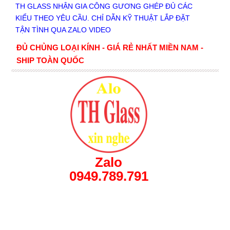
TH GLASS NHẬN GIA CÔNG GƯƠNG GHÉP ĐỦ CÁC
KIỂU THEO YÊU CẦU. CHỈ DẪN KỸ THUẬT LẮP ĐẶT
TẬN TÌNH QUA ZALO VIDEO
ĐỦ CHỦNG LOẠI KÍNH - GIÁ RẺ NHẤT MIỀN NAM -
SHIP TOÀN QUỐC
Zalo
0949.789.791