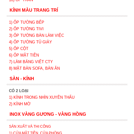
KÍNH MÀU TRANG TRÍ
1) ỐP TƯỜNG BẾP
2) ỐP TƯỜNG TIVI
3) ỐP TƯỜNG BÀN LÀM VIỆC
4) ỐP TƯỜNG TỦ GIÀY
5) ỐP CỘT
6) ỐP MẶT TIỀN
7) LÀM BẢNG VIẾT CTY
8) MẶT BÀN SOFA, BÀN ĂN
SÀN - KÍNH
CÓ 2 LOẠI
1) KÍNH TRONG NHÌN XUYÊN THẤU
2) KÍNH MỜ
INOX VÀNG GƯƠNG - VÀNG HỒNG
SẢN XUẤT VÀ THI CÔNG
1) CỬA MẶT TIỀN, CỬA PHÒNG