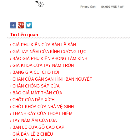
Tin liên quan
› GIÁ PHỤ KIỆN CỬA BẢN LỀ SÀN
› GIÁ TAY NẮM CỬA KÍNH CƯỜNG LỰC
› BÁO GIÁ PHỤ KIỆN PHÒNG TẮM KÍNH
› GIÁ KHÓA CỬA TAY NẮM TRÒN
› BẢNG GIÁ CÙI CHỎ HƠI
› CHẶN CỬA GẮN SÀN HÌNH BÁN NGUYỆT
› CHÂN CHỐNG SẬP CỬA
› BÁO GIÁ MẮT THẦN CỬA
› CHỐT CỬA DÂY XÍCH
› CHỐT KHÓA CỬA NHÀ VỆ SINH
› THANH ĐẨY CỬA THOÁT HIỂM
› TAY NẮM ÂM CỬA LÙA
› BẢN LỀ CỬA GỖ CAO CẤP
› GIÁ BẢN LỀ 2 CHIỀU