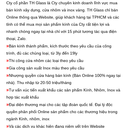
Cty cổ phần TH Glass là Cty chuyên kinh doanh lĩnh vực mua
bán kính xây dựng, cửa nhôm và inox vàng. TH Glass chỉ bán
Online thông qua Website, giúp khách hàng tại TPHCM và các
tỉnh có thể mua mọi sản phẩm kính của Cty rất tiện lợi và
nhanh chóng ngay tại nhà chỉ với 15 phút tương tác qua điện
thoại, Zalo.
»
Bán kính thành phẩm, kích thước theo yêu cầu của công
trình, đủ các chủng loại, từ 3ly đến 19ly
»
Thi công cửa nhôm các loại theo yêu cầu
»
Gia công sản xuất Inox màu theo yêu cầu
»
Nhượng quyền cửa hàng bán kính
(Bán Online 100% ngay tại
nhà). Thu nhập từ 20-50 triệu/tháng
»
Tư vấn xúc tiến xuất khẩu các sản phẩm Kính, Nhôm, Inox và
hợp tác xuất khẩu
»
Đại diện thương mại cho các tập đoàn quốc tế. Đại lý độc
quyền phân phối Online sản phẩm cho các thương hiệu trong
ngành Kính, nhôm, inox
»
Và các dịch vụ khác hiện đang niêm yết trên Website