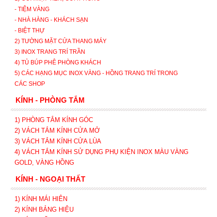
- TIỆM VÀNG
- NHÀ HÀNG - KHÁCH SẠN
- BIỆT THỰ
2) TƯỜNG MẶT CỬA THANG MÁY
3) INOX TRANG TRÍ TRẦN
4) TỦ BÚP PHÊ PHÒNG KHÁCH
5) CÁC HẠNG MỤC INOX VÀNG - HỒNG TRANG TRÍ TRONG
CÁC SHOP
KÍNH - PHÒNG TẮM
1) PHÒNG TẮM KÍNH GÓC
2) VÁCH TẮM KÍNH CỬA MỞ
3)
VÁCH TẮM KÍNH CỬA LÙA
4) VÁCH TẮM KÍNH SỬ DỤNG PHỤ KIỆN INOX MÀU VÀNG
GOLD, VÀNG HỒNG
KÍNH - NGOẠI THẤT
1) KÍNH MÁI HIÊN
2) KÍNH BẢNG HIỆU