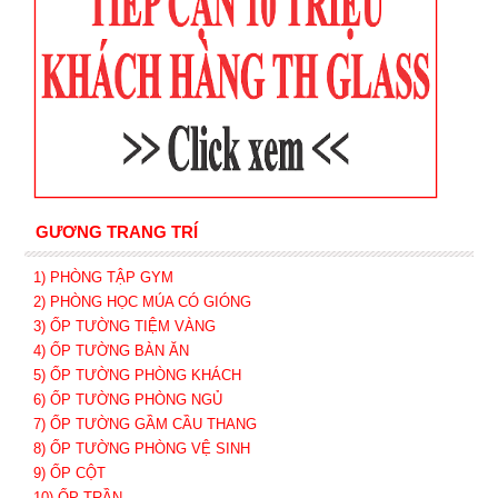
GƯƠNG TRANG TRÍ
1) PHÒNG TẬP GYM
2) PHÒNG HỌC MÚA CÓ GIÓNG
3) ỐP TƯỜNG TIỆM VÀNG
4) ỐP TƯỜNG BÀN ĂN
5) ỐP TƯỜNG PHÒNG KHÁCH
6) ỐP TƯỜNG PHÒNG NGỦ
7) ỐP TƯỜNG GẦM CẦU THANG
8) ỐP TƯỜNG PHÒNG VỆ SINH
9) ỐP CỘT
10) ỐP TRẦN