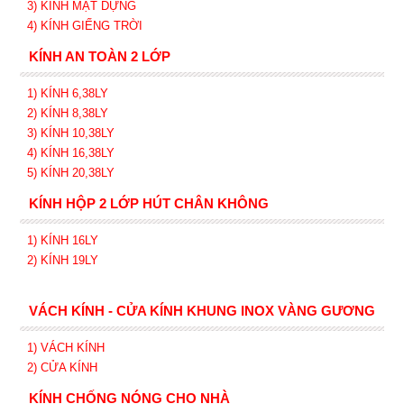
3) KÍNH MẶT DỰNG
4) KÍNH GIẾNG TRỜI
KÍNH AN TOÀN 2 LỚP
1) KÍNH 6,38LY
2) KÍNH 8,38LY
3) KÍNH 10,38LY
4) KÍNH 16,38LY
5) KÍNH 20,38LY
KÍNH HỘP 2 LỚP HÚT CHÂN KHÔNG
1) KÍNH 16LY
2) KÍNH 19LY
VÁCH KÍNH - CỬA KÍNH KHUNG INOX VÀNG GƯƠNG
1) VÁCH KÍNH
2) CỬA KÍNH
KÍNH CHỐNG NÓNG CHO NHÀ