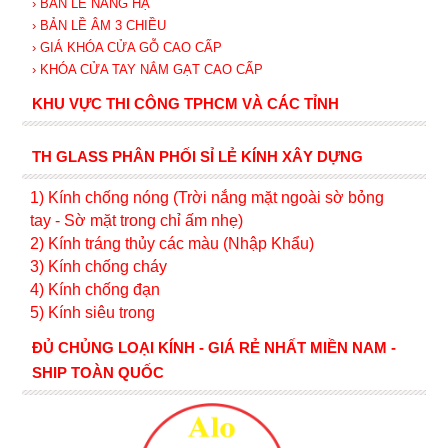
› BẢN LỀ NÂNG HẠ
› BẢN LỀ ÂM 3 CHIỀU
› GIÁ KHÓA CỬA GỖ CAO CẤP
› KHÓA CỬA TAY NẮM GẠT CAO CẤP
KHU VỰC THI CÔNG TPHCM VÀ CÁC TỈNH
TH GLASS PHÂN PHỐI SỈ LẺ KÍNH XÂY DỰNG
1) Kính c
hống nóng (Trời nắng mặt ngoài sờ bỏng
tay - Sờ mặt trong chỉ ấm nhẹ)
2) Kính tráng thủy các màu (Nhập Khẩu)
3) Kính chống cháy
4) Kính chống đạn
5) Kính siêu trong
ĐỦ CHỦNG LOẠI KÍNH - GIÁ RẺ NHẤT MIỀN NAM -
SHIP TOÀN QUỐC