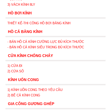
3) VÁCH KÍNH 8LY
HỒ BƠI KÍNH
THIẾT KẾ-THI CÔNG HỒ BƠI BẰNG KÍNH
HỒ CÁ BẰNG KÍNH
- BÁN HỒ CÁ KÍNH CƯỜNG LỰC ĐỦ KÍCH THƯỚC
- BÁN HỒ CÁ KÍNH SIÊU TRONG
ĐỦ KÍCH THƯỚC
CỬA KÍNH CHỐNG CHÁY
1) CỬA ĐI
2) CỬA SỔ
KÍNH UỐN CONG
1) KÍNH UỐN CONG THEO YÊU CẦU
2) BỂ CÁ KÍNH CONG
GIA CÔNG GƯƠNG GHÉP