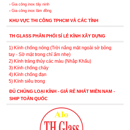
› Gia công inox tây ninh
› Gia công inox lâm đồng
KHU VỰC THI CÔNG TPHCM VÀ CÁC TỈNH
TH GLASS PHÂN PHỐI SỈ LẺ KÍNH XÂY DỰNG
1) Kính c
hống nóng (Trời nắng mặt ngoài sờ bỏng
tay - Sờ mặt trong chỉ ấm nhẹ)
2) Kính tráng thủy các màu (Nhập Khẩu)
3) Kính chống cháy
4) Kính chống đạn
5) Kính siêu trong
ĐỦ CHỦNG LOẠI KÍNH - GIÁ RẺ NHẤT MIỀN NAM -
SHIP TOÀN QUỐC