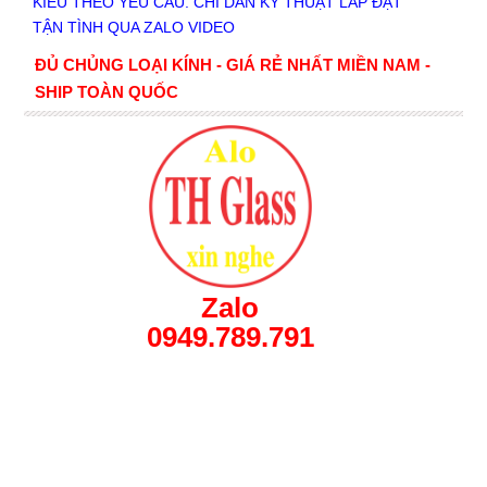
KIỂU THEO YÊU CẦU. CHỈ DẪN KỸ THUẬT LẮP ĐẶT
TẬN TÌNH QUA ZALO VIDEO
ĐỦ CHỦNG LOẠI KÍNH - GIÁ RẺ NHẤT MIỀN NAM -
SHIP TOÀN QUỐC
Zalo
0949.789.791