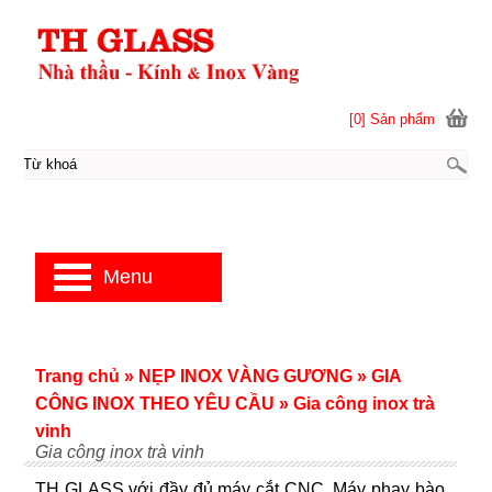
[0] Sản phẩm
Menu
Trang chủ
»
NẸP INOX VÀNG GƯƠNG
»
GIA
CÔNG INOX THEO YÊU CẦU
»
Gia công inox trà
vinh
Gia công inox trà vinh
TH GLASS với đầy đủ máy cắt CNC, Máy phay bào,