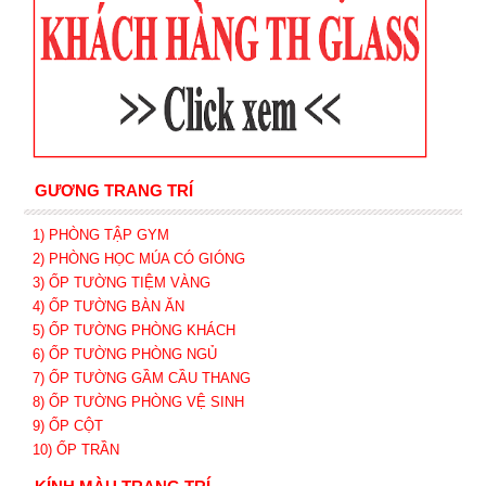
GƯƠNG TRANG TRÍ
1) PHÒNG TẬP GYM
2) PHÒNG HỌC MÚA CÓ GIÓNG
3) ỐP TƯỜNG TIỆM VÀNG
4) ỐP TƯỜNG BÀN ĂN
5) ỐP TƯỜNG PHÒNG KHÁCH
6) ỐP TƯỜNG PHÒNG NGỦ
7) ỐP TƯỜNG GẦM CẦU THANG
8) ỐP TƯỜNG PHÒNG VỆ SINH
9) ỐP CỘT
10) ỐP TRẦN