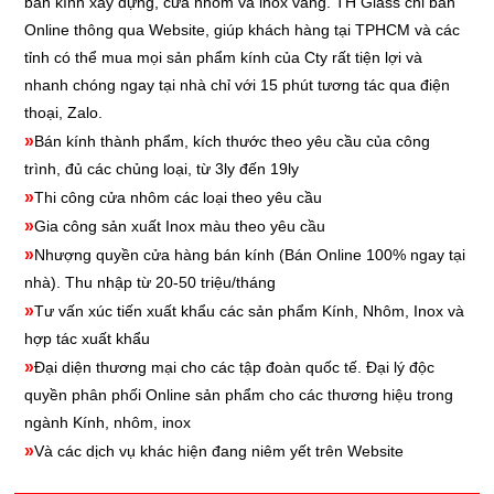
bán kính xây dựng, cửa nhôm và inox vàng. TH Glass chỉ bán
Online thông qua Website, giúp khách hàng tại TPHCM và các
tỉnh có thể mua mọi sản phẩm kính của Cty rất tiện lợi và
nhanh chóng ngay tại nhà chỉ với 15 phút tương tác qua điện
thoại, Zalo.
»
Bán kính thành phẩm, kích thước theo yêu cầu của công
trình, đủ các chủng loại, từ 3ly đến 19ly
»
Thi công cửa nhôm các loại theo yêu cầu
»
Gia công sản xuất Inox màu theo yêu cầu
»
Nhượng quyền cửa hàng bán kính
(Bán Online 100% ngay tại
nhà). Thu nhập từ 20-50 triệu/tháng
»
Tư vấn xúc tiến xuất khẩu các sản phẩm Kính, Nhôm, Inox và
hợp tác xuất khẩu
»
Đại diện thương mại cho các tập đoàn quốc tế. Đại lý độc
quyền phân phối Online sản phẩm cho các thương hiệu trong
ngành Kính, nhôm, inox
»
Và các dịch vụ khác hiện đang niêm yết trên Website