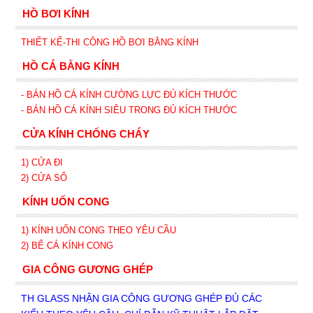
HỒ BƠI KÍNH
THIẾT KẾ-THI CÔNG HỒ BƠI BẰNG KÍNH
HỒ CÁ BẰNG KÍNH
- BÁN HỒ CÁ KÍNH CƯỜNG LỰC ĐỦ KÍCH THƯỚC
- BÁN HỒ CÁ KÍNH SIÊU TRONG
ĐỦ KÍCH THƯỚC
CỬA KÍNH CHỐNG CHÁY
1) CỬA ĐI
2) CỬA SỔ
KÍNH UỐN CONG
1) KÍNH UỐN CONG THEO YÊU CẦU
2) BỂ CÁ KÍNH CONG
GIA CÔNG GƯƠNG GHÉP
TH GLASS NHẬN GIA CÔNG GƯƠNG GHÉP ĐỦ CÁC