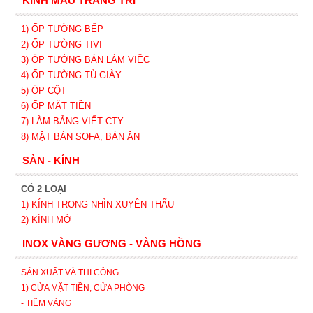
KÍNH MÀU TRANG TRÍ
1) ỐP TƯỜNG BẾP
2) ỐP TƯỜNG TIVI
3) ỐP TƯỜNG BÀN LÀM VIỆC
4) ỐP TƯỜNG TỦ GIÀY
5) ỐP CỘT
6) ỐP MẶT TIỀN
7) LÀM BẢNG VIẾT CTY
8) MẶT BÀN SOFA, BÀN ĂN
SÀN - KÍNH
CÓ 2 LOẠI
1) KÍNH TRONG NHÌN XUYÊN THẤU
2) KÍNH MỜ
INOX VÀNG GƯƠNG - VÀNG HỒNG
SẢN XUẤT VÀ THI CÔNG
1) CỬA MẶT TIỀN, CỬA PHÒNG
- TIỆM VÀNG