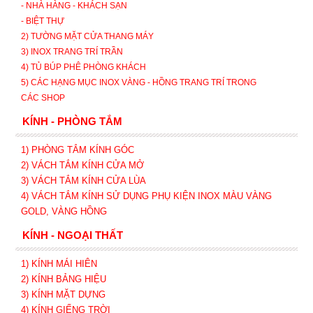
- NHÀ HÀNG - KHÁCH SẠN
- BIỆT THỰ
2) TƯỜNG MẶT CỬA THANG MÁY
3) INOX TRANG TRÍ TRẦN
4) TỦ BÚP PHÊ PHÒNG KHÁCH
5) CÁC HẠNG MỤC INOX VÀNG - HỒNG TRANG TRÍ TRONG
CÁC SHOP
KÍNH - PHÒNG TẮM
1) PHÒNG TẮM KÍNH GÓC
2) VÁCH TẮM KÍNH CỬA MỞ
3)
VÁCH TẮM KÍNH CỬA LÙA
4) VÁCH TẮM KÍNH SỬ DỤNG PHỤ KIỆN INOX MÀU VÀNG
GOLD, VÀNG HỒNG
KÍNH - NGOẠI THẤT
1) KÍNH MÁI HIÊN
2) KÍNH BẢNG HIỆU
3) KÍNH MẶT DỰNG
4) KÍNH GIẾNG TRỜI