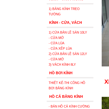
1) BẢNG KÍNH TREO
TƯỜNG
KÍNH - CỬA, VÁCH
1) CỬA BẢN LỀ SÀN 10LY
- CỬA MỞ
- CỬA LÙA
- CỬA XẾP
LÙA
2) CỬA BẢN LỀ SÀN 12LY
- CỬA MỞ
3) VÁCH KÍNH 8LY
HỒ BƠI KÍNH
X
THIẾT KẾ-THI CÔNG HỒ
BƠI BẰNG KÍNH
HỒ CÁ BẰNG KÍNH
- BÁN HỒ CÁ KÍNH CƯỜNG