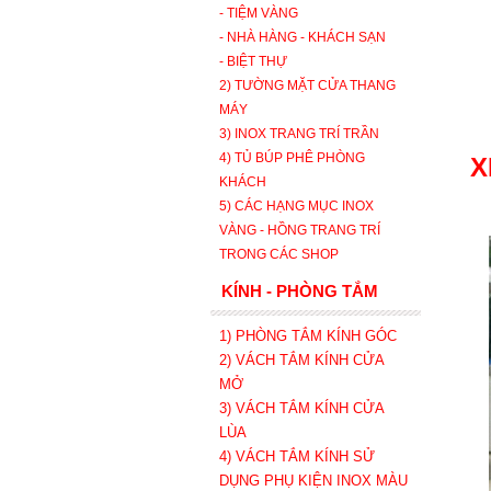
- TIỆM VÀNG
- NHÀ HÀNG - KHÁCH SẠN
- BIỆT THỰ
2) TƯỜNG MẶT CỬA THANG
MÁY
3) INOX TRANG TRÍ TRẦN
4) TỦ BÚP PHÊ PHÒNG
X
KHÁCH
5) CÁC HẠNG MỤC INOX
VÀNG - HỒNG TRANG TRÍ
TRONG CÁC SHOP
KÍNH - PHÒNG TẮM
1) PHÒNG TẮM KÍNH GÓC
2) VÁCH TẮM KÍNH CỬA
MỞ
3)
VÁCH TẮM KÍNH CỬA
LÙA
4) VÁCH TẮM KÍNH SỬ
DỤNG PHỤ KIỆN INOX MÀU