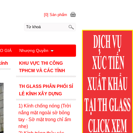
[0] Sản phẩm
O GIÁ
Nhượng Quyền
kính
KHU VỰC THI CÔNG
TPHCM VÀ CÁC TỈNH
TH GLASS PHÂN PHỐI SỈ
LẺ KÍNH XÂY DỰNG
1) Kính c
hống nóng (Trời
nắng mặt ngoài sờ bỏng
tay - Sờ mặt trong chỉ ấm
nhẹ)