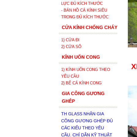
LỰC ĐỦ KÍCH THƯỚC
- BÁN HỒ CÁ KÍNH SIÊU
TRONG
ĐỦ KÍCH THƯỚC
CỬA KÍNH CHỐNG CHÁY
1) CỬA ĐI
2) CỬA SỔ
KÍNH UỐN CONG
X
1) KÍNH UỐN CONG THEO
YÊU CẦU
2) BỂ CÁ KÍNH CONG
GIA CÔNG GƯƠNG
GHÉP
TH GLASS NHẬN GIA
CÔNG GƯƠNG GHÉP ĐỦ
CÁC KIỂU THEO YÊU
CẦU. CHỈ DẪN KỸ THUẬT