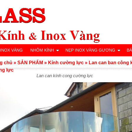
 INOX VÀNG
NHÔM KÍNH
NẸP INOX VÀNG GƯƠNG
BÁ
g chủ
»
SẢN PHẨM
»
Kính cường lực
»
Lan can ban công 
ng lực
Lan can kính cong cường lực