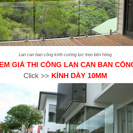
Lan can ban công kính cường lực
treo bên hông
EM GIÁ THI CÔNG LAN CAN BAN CÔN
Click >>
KÍNH DÀY 10MM