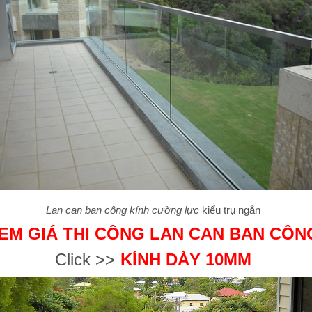
Lan can ban công kính cường lực
kiểu trụ ngắn
EM GIÁ THI CÔNG LAN CAN BAN CÔN
Click >>
KÍNH DÀY 10MM