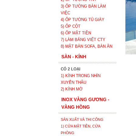
3) ỐP TƯỜNG BÀN LÀM
VIỆC
4) ỐP TƯỜNG TỦ GIÀY
5) ỐP CỘT
6) ỐP MẶT TIỀN
7) LÀM BẢNG VIẾT CTY
8) MẶT BÀN SOFA, BÀN ĂN
SÀN - KÍNH
CÓ 2 LOẠI
1) KÍNH TRONG NHÌN
XUYÊN THẤU
2) KÍNH MỜ
INOX VÀNG GƯƠNG -
VÀNG HỒNG
SẢN XUẤT VÀ THI CÔNG
1) CỬA MẶT TIỀN, CỬA
PHÒNG