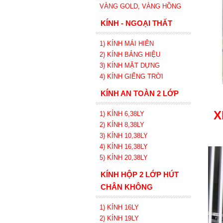
VÀNG GOLD, VÀNG HỒNG
KÍNH - NGOẠI THẤT
1) KÍNH MÁI HIÊN
2) KÍNH BẢNG HIỆU
3) KÍNH MẶT DỰNG
4) KÍNH GIẾNG TRỜI
KÍNH AN TOÀN 2 LỚP
X
1) KÍNH 6,38LY
2) KÍNH 8,38LY
3) KÍNH 10,38LY
4) KÍNH 16,38LY
5) KÍNH 20,38LY
KÍNH HỘP 2 LỚP HÚT
CHÂN KHÔNG
1) KÍNH 16LY
2) KÍNH 19LY