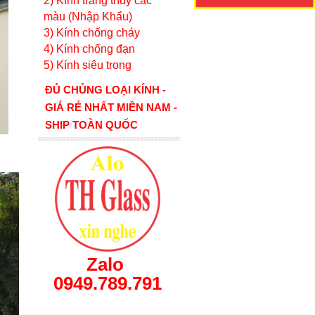
2) Kính tráng thủy các
màu (Nhập Khẩu)
3) Kính chống cháy
4) Kính chống đạn
5) Kính siêu trong
ĐỦ CHỦNG LOẠI KÍNH -
GIÁ RẺ NHẤT MIỀN NAM -
SHIP TOÀN QUỐC
Zalo
0949.789.791