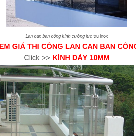
Lan can ban công kính cường lực
trụ inox
EM GIÁ THI CÔNG LAN CAN BAN CÔN
Click >>
KÍNH DÀY 10MM