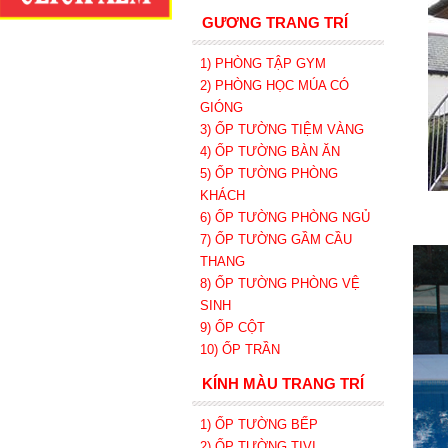
GƯƠNG TRANG TRÍ
1) PHÒNG TẬP GYM
2) PHÒNG HỌC MÚA CÓ
GIÓNG
3) ỐP TƯỜNG TIỆM VÀNG
4) ỐP TƯỜNG BÀN ĂN
5) ỐP TƯỜNG PHÒNG
KHÁCH
6) ỐP TƯỜNG PHÒNG NGỦ
7) ỐP TƯỜNG GẦM CẦU
THANG
8) ỐP TƯỜNG PHÒNG VỆ
SINH
9) ỐP CỘT
10) ỐP TRẦN
KÍNH MÀU TRANG TRÍ
1) ỐP TƯỜNG BẾP
2) ỐP TƯỜNG TIVI