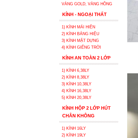
VÀNG GOLD, VÀNG HỒNG
KÍNH - NGOẠI THẤT
1) KÍNH MÁI HIÊN
2) KÍNH BẢNG HIỆU
3) KÍNH MẶT DỰNG
4) KÍNH GIẾNG TRỜI
KÍNH AN TOÀN 2 LỚP
1) KÍNH 6,38LY
2) KÍNH 8,38LY
3) KÍNH 10,38LY
4) KÍNH 16,38LY
5) KÍNH 20,38LY
KÍNH HỘP 2 LỚP HÚT
CHÂN KHÔNG
1) KÍNH 16LY
2) KÍNH 19LY