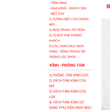
- TIỆM VÀNG
B
- NHÀ HÀNG - KHÁCH SẠN
- BIỆT THỰ
2) TƯỜNG MẶT CỬA THANG
MÁY
3) INOX TRANG TRÍ TRẦN
4) TỦ BÚP PHÊ PHÒNG
KHÁCH
5) CÁC HẠNG MỤC INOX
VÀNG - HỒNG TRANG TRÍ
TRONG CÁC SHOP
KÍNH - PHÒNG TẮM
1) PHÒNG TẮM KÍNH GÓC
2) VÁCH TẮM KÍNH CỬA
MỞ
3)
VÁCH TẮM KÍNH CỬA
LÙA
4) VÁCH TẮM KÍNH SỬ
DỤNG PHỤ KIỆN INOX MÀU