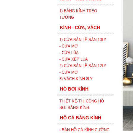
1) BẢNG KÍNH TREO
TƯỜNG
KÍNH - CỬA, VÁCH
1) CỬA BẢN LỀ SÀN 10LY
- CỬA MỞ
- CỬA LÙA
- CỬA XẾP
LÙA
2) CỬA BẢN LỀ SÀN 12LY
- CỬA MỞ
3) VÁCH KÍNH 8LY
HỒ BƠI KÍNH
THIẾT KẾ-THI CÔNG HỒ
BƠI BẰNG KÍNH
HỒ CÁ BẰNG KÍNH
- BÁN HỒ CÁ KÍNH CƯỜNG