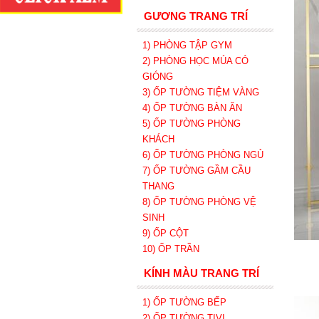
GƯƠNG TRANG TRÍ
1) PHÒNG TẬP GYM
2) PHÒNG HỌC MÚA CÓ
GIÓNG
3) ỐP TƯỜNG TIỆM VÀNG
4) ỐP TƯỜNG BÀN ĂN
5) ỐP TƯỜNG PHÒNG
KHÁCH
6) ỐP TƯỜNG PHÒNG NGỦ
7) ỐP TƯỜNG GẦM CẦU
THANG
8) ỐP TƯỜNG PHÒNG VỆ
SINH
9) ỐP CỘT
10) ỐP TRẦN
KÍNH MÀU TRANG TRÍ
1) ỐP TƯỜNG BẾP
2) ỐP TƯỜNG TIVI