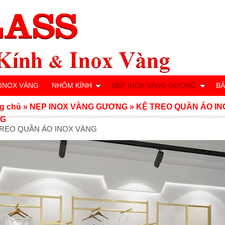
 INOX VÀNG
NHÔM KÍNH
NẸP INOX VÀNG GƯƠNG
BÁ
g chủ
»
NẸP INOX VÀNG GƯƠNG
»
KỆ TREO QUẦN ÁO IN
NG
TREO QUẦN ÁO INOX VÀNG