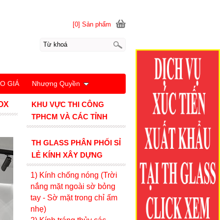
[0] Sản phẩm
O GIÁ
Nhượng Quyền
OX
KHU VỰC THI CÔNG
TPHCM VÀ CÁC TỈNH
TH GLASS PHÂN PHỐI SỈ
LẺ KÍNH XÂY DỰNG
1) Kính c
hống nóng (Trời
nắng mặt ngoài sờ bỏng
tay - Sờ mặt trong chỉ ấm
nhẹ)