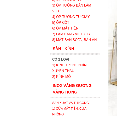
3) ỐP TƯỜNG BÀN LÀM
VIỆC
4) ỐP TƯỜNG TỦ GIÀY
5) ỐP CỘT
6) ỐP MẶT TIỀN
7) LÀM BẢNG VIẾT CTY
8) MẶT BÀN SOFA, BÀN ĂN
SÀN - KÍNH
CÓ 2 LOẠI
1) KÍNH TRONG NHÌN
XUYÊN THẤU
2) KÍNH MỜ
INOX VÀNG GƯƠNG -
VÀNG HỒNG
SẢN XUẤT VÀ THI CÔNG
1) CỬA MẶT TIỀN, CỬA
PHÒNG