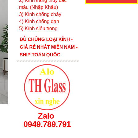
2) Kính tráng thủy các
màu (Nhập Khẩu)
3) Kính chống cháy
4) Kính chống đạn
5) Kính siêu trong
ĐỦ CHỦNG LOẠI KÍNH -
GIÁ RẺ NHẤT MIỀN NAM -
SHIP TOÀN QUỐC
Zalo
0949.789.791