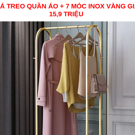
IÁ TREO QUẦN ÁO + 7 MÓC INOX VÀNG
G
15,9 TRIỆU