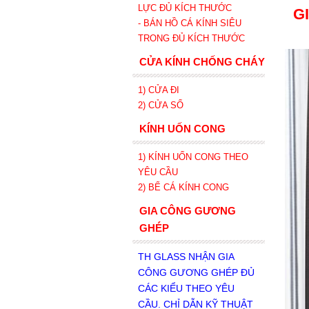
LỰC ĐỦ KÍCH THƯỚC
G
- BÁN HỒ CÁ KÍNH SIÊU
TRONG
ĐỦ KÍCH THƯỚC
CỬA KÍNH CHỐNG CHÁY
1) CỬA ĐI
2) CỬA SỔ
KÍNH UỐN CONG
1) KÍNH UỐN CONG THEO
YÊU CẦU
2) BỂ CÁ KÍNH CONG
GIA CÔNG GƯƠNG
GHÉP
TH GLASS NHẬN GIA
CÔNG GƯƠNG GHÉP ĐỦ
CÁC KIỂU THEO YÊU
CẦU. CHỈ DẪN KỸ THUẬT