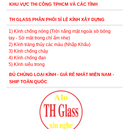
KHU VỰC THI CÔNG TPHCM VÀ CÁC TỈNH
TH GLASS PHÂN PHỐI SỈ LẺ KÍNH XÂY DỰNG
1) Kính c
hống nóng (Trời nắng mặt ngoài sờ bỏng
tay - Sờ mặt trong chỉ ấm nhẹ)
2) Kính tráng thủy các màu (Nhập Khẩu)
3) Kính chống cháy
4) Kính chống đạn
5) Kính siêu trong
ĐỦ CHỦNG LOẠI KÍNH - GIÁ RẺ NHẤT MIỀN NAM -
SHIP TOÀN QUỐC