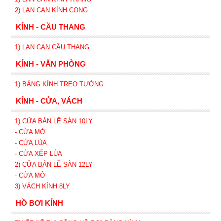
2)
LAN CAN
KÍNH
CONG
KÍNH - CẦU THANG
1) LAN CAN CẦU THANG
KÍNH - VĂN PHÒNG
1) BẢNG KÍNH TREO TƯỜNG
KÍNH - CỬA, VÁCH
1) CỬA BẢN LỀ SÀN 10LY
- CỬA MỞ
- CỬA LÙA
- CỬA XẾP
LÙA
2) CỬA BẢN LỀ SÀN 12LY
- CỬA MỞ
3) VÁCH KÍNH 8LY
HỒ BƠI KÍNH