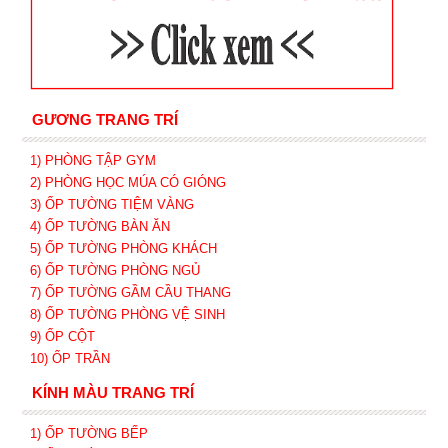
GƯƠNG TRANG TRÍ
1) PHÒNG TẬP GYM
2) PHÒNG HỌC MÚA CÓ GIÓNG
3) ỐP TƯỜNG TIỆM VÀNG
4) ỐP TƯỜNG BÀN ĂN
5) ỐP TƯỜNG PHÒNG KHÁCH
6) ỐP TƯỜNG PHÒNG NGỦ
7) ỐP TƯỜNG GẦM CẦU THANG
8) ỐP TƯỜNG PHÒNG VỆ SINH
9) ỐP CỘT
10) ỐP TRẦN
KÍNH MÀU TRANG TRÍ
1) ỐP TƯỜNG BẾP