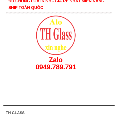
ĐỦ CHỦNG LOẠI KÍNH - GIÁ RẺ NHẤT MIỀN NAM -
SHIP TOÀN QUỐC
Zalo
0949.789.791
TH GLASS