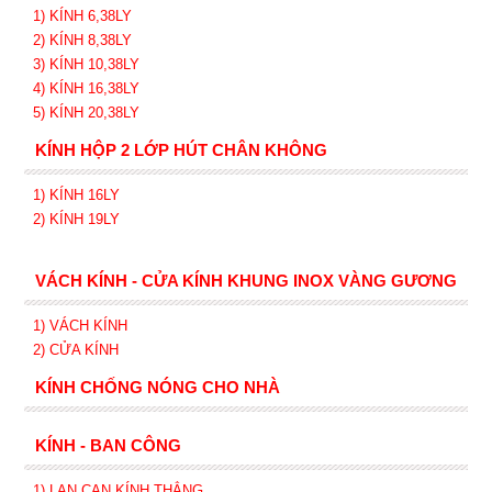
1) KÍNH 6,38LY
2) KÍNH 8,38LY
3) KÍNH 10,38LY
4) KÍNH 16,38LY
5) KÍNH 20,38LY
KÍNH HỘP 2 LỚP HÚT CHÂN KHÔNG
1) KÍNH 16LY
2) KÍNH 19LY
VÁCH KÍNH - CỬA KÍNH KHUNG INOX VÀNG GƯƠNG
1) VÁCH KÍNH
2) CỬA KÍNH
KÍNH CHỐNG NÓNG CHO NHÀ
KÍNH - BAN CÔNG
1) LAN CAN KÍNH
THẲNG