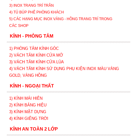
3) INOX TRANG TRÍ TRẦN
4) TỦ BÚP PHÊ PHÒNG KHÁCH
5) CÁC HẠNG MỤC INOX VÀNG - HỒNG TRANG TRÍ TRONG
CÁC SHOP
KÍNH - PHÒNG TẮM
1) PHÒNG TẮM KÍNH GÓC
2) VÁCH TẮM KÍNH CỬA MỞ
3)
VÁCH TẮM KÍNH CỬA LÙA
4) VÁCH TẮM KÍNH SỬ DỤNG PHỤ KIỆN INOX MÀU VÀNG
GOLD, VÀNG HỒNG
KÍNH - NGOẠI THẤT
1) KÍNH MÁI HIÊN
2) KÍNH BẢNG HIỆU
3) KÍNH MẶT DỰNG
4) KÍNH GIẾNG TRỜI
KÍNH AN TOÀN 2 LỚP