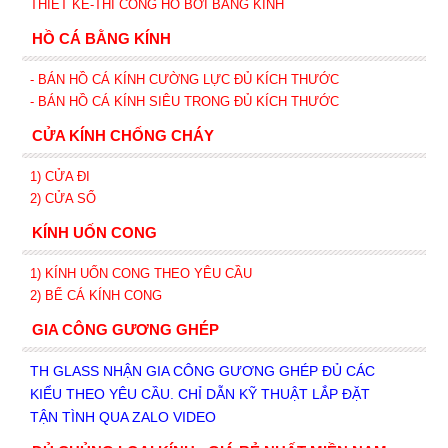
THIẾT KẾ-THI CÔNG HỒ BƠI BẰNG KÍNH
HỒ CÁ BẰNG KÍNH
- BÁN HỒ CÁ KÍNH CƯỜNG LỰC ĐỦ KÍCH THƯỚC
- BÁN HỒ CÁ KÍNH SIÊU TRONG
ĐỦ KÍCH THƯỚC
CỬA KÍNH CHỐNG CHÁY
1) CỬA ĐI
2) CỬA SỔ
KÍNH UỐN CONG
1) KÍNH UỐN CONG THEO YÊU CẦU
2) BỂ CÁ KÍNH CONG
GIA CÔNG GƯƠNG GHÉP
TH GLASS NHẬN GIA CÔNG GƯƠNG GHÉP ĐỦ CÁC
KIỂU THEO YÊU CẦU. CHỈ DẪN KỸ THUẬT LẮP ĐẶT
TẬN TÌNH QUA ZALO VIDEO