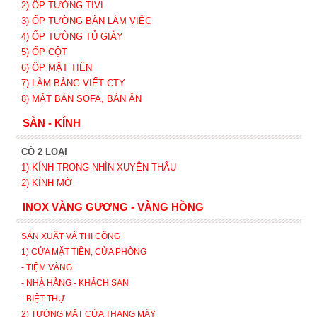
2) ỐP TƯỜNG TIVI
3) ỐP TƯỜNG BÀN LÀM VIỆC
4) ỐP TƯỜNG TỦ GIÀY
5) ỐP CỘT
6) ỐP MẶT TIỀN
7) LÀM BẢNG VIẾT CTY
8) MẶT BÀN SOFA, BÀN ĂN
SÀN - KÍNH
CÓ 2 LOẠI
1) KÍNH TRONG NHÌN XUYÊN THẤU
2) KÍNH MỜ
INOX VÀNG GƯƠNG - VÀNG HỒNG
SẢN XUẤT VÀ THI CÔNG
1) CỬA MẶT TIỀN, CỬA PHÒNG
- TIỆM VÀNG
- NHÀ HÀNG - KHÁCH SẠN
- BIỆT THỰ
2) TƯỜNG MẶT CỬA THANG MÁY