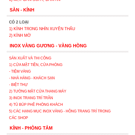
SÀN - KÍNH
CÓ 2 LOẠI
1) KÍNH TRONG NHÌN XUYÊN THẤU
2) KÍNH MỜ
INOX VÀNG GƯƠNG - VÀNG HỒNG
SẢN XUẤT VÀ THI CÔNG
1) CỬA MẶT TIỀN, CỬA PHÒNG
- TIỆM VÀNG
- NHÀ HÀNG - KHÁCH SẠN
- BIỆT THỰ
2) TƯỜNG MẶT CỬA THANG MÁY
3) INOX TRANG TRÍ TRẦN
4) TỦ BÚP PHÊ PHÒNG KHÁCH
5) CÁC HẠNG MỤC INOX VÀNG - HỒNG TRANG TRÍ TRONG
CÁC SHOP
KÍNH - PHÒNG TẮM