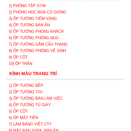
1) PHÒNG TẬP GYM
2) PHÒNG HỌC MÚA CÓ GIÓNG
3) ỐP TƯỜNG TIỆM VÀNG
4) ỐP TƯỜNG BÀN ĂN
5) ỐP TƯỜNG PHÒNG KHÁCH
6) ỐP TƯỜNG PHÒNG NGỦ
7) ỐP TƯỜNG GẦM CẦU THANG
8) ỐP TƯỜNG PHÒNG VỆ SINH
9) ỐP CỘT
10) ỐP TRẦN
KÍNH MÀU TRANG TRÍ
1) ỐP TƯỜNG BẾP
2) ỐP TƯỜNG TIVI
3) ỐP TƯỜNG BÀN LÀM VIỆC
4) ỐP TƯỜNG TỦ GIÀY
5) ỐP CỘT
6) ỐP MẶT TIỀN
7) LÀM BẢNG VIẾT CTY
8) MẶT BÀN SOFA, BÀN ĂN