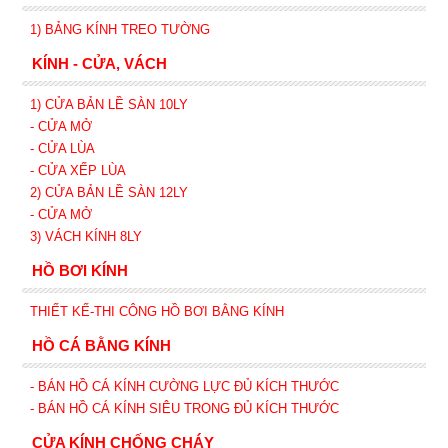
1) BẢNG KÍNH TREO TƯỜNG
KÍNH - CỬA, VÁCH
1) CỬA BẢN LỀ SÀN 10LY
- CỬA MỞ
- CỬA LÙA
- CỬA XẾP
LÙA
2) CỬA BẢN LỀ SÀN 12LY
- CỬA MỞ
3) VÁCH KÍNH 8LY
HỒ BƠI KÍNH
THIẾT KẾ-THI CÔNG HỒ BƠI BẰNG KÍNH
HỒ CÁ BẰNG KÍNH
- BÁN HỒ CÁ KÍNH CƯỜNG LỰC ĐỦ KÍCH THƯỚC
- BÁN HỒ CÁ KÍNH SIÊU TRONG
ĐỦ KÍCH THƯỚC
CỬA KÍNH CHỐNG CHÁY