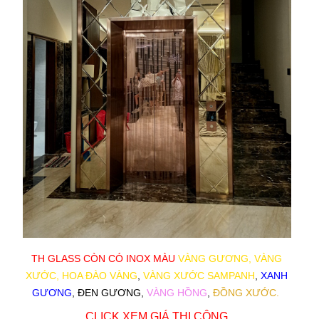
TH GLASS CÒN CÓ INOX MÀU
VÀNG GƯƠNG, VÀNG
XƯỚC, HOA ĐÀO VÀNG
,
VÀNG XƯỚC SAMPANH
,
XANH
GƯƠNG
, ĐEN GƯƠNG,
VÀNG HỒNG
,
ĐỒNG XƯỚC.
CLICK XEM GIÁ THI CÔNG