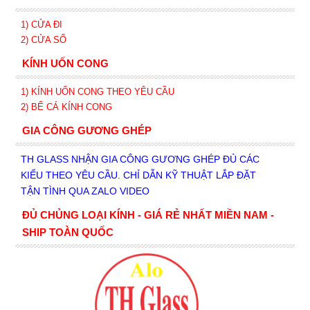
1) CỬA ĐI
2) CỬA SỔ
KÍNH UỐN CONG
1) KÍNH UỐN CONG THEO YÊU CẦU
2) BỂ CÁ KÍNH CONG
GIA CÔNG GƯƠNG GHÉP
TH GLASS NHẬN GIA CÔNG GƯƠNG GHÉP ĐỦ CÁC
KIỂU THEO YÊU CẦU. CHỈ DẪN KỸ THUẬT LẮP ĐẶT
TẬN TÌNH QUA ZALO VIDEO
ĐỦ CHỦNG LOẠI KÍNH - GIÁ RẺ NHẤT MIỀN NAM -
SHIP TOÀN QUỐC