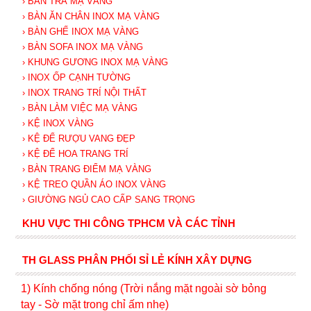
› BÀN TRÀ MẠ VÀNG
› BÀN ĂN CHÂN INOX MẠ VÀNG
› BÀN GHẾ INOX MẠ VÀNG
› BÀN SOFA INOX MẠ VÀNG
› KHUNG GƯƠNG INOX MẠ VÀNG
› INOX ỐP CẠNH TƯỜNG
› INOX TRANG TRÍ NỘI THẤT
› BÀN LÀM VIỆC MẠ VÀNG
› KỆ INOX VÀNG
› KỆ ĐỂ RƯỢU VANG ĐẸP
› KỆ ĐỂ HOA TRANG TRÍ
› BÀN TRANG ĐIỂM MẠ VÀNG
› KỆ TREO QUẦN ÁO INOX VÀNG
› GIƯỜNG NGỦ CAO CẤP SANG TRỌNG
KHU VỰC THI CÔNG TPHCM VÀ CÁC TỈNH
TH GLASS PHÂN PHỐI SỈ LẺ KÍNH XÂY DỰNG
1) Kính c
hống nóng (Trời nắng mặt ngoài sờ bỏng
tay - Sờ mặt trong chỉ ấm nhẹ)