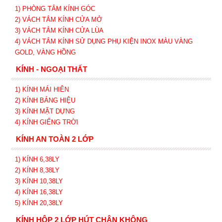
1) PHÒNG TẮM KÍNH GÓC
2) VÁCH TẮM KÍNH CỬA MỞ
3)
VÁCH TẮM KÍNH CỬA LÙA
4) VÁCH TẮM KÍNH SỬ DỤNG PHỤ KIỆN INOX MÀU VÀNG
GOLD, VÀNG HỒNG
KÍNH - NGOẠI THẤT
1) KÍNH MÁI HIÊN
2) KÍNH BẢNG HIỆU
3) KÍNH MẶT DỰNG
4) KÍNH GIẾNG TRỜI
KÍNH AN TOÀN 2 LỚP
1) KÍNH 6,38LY
2) KÍNH 8,38LY
3) KÍNH 10,38LY
4) KÍNH 16,38LY
5) KÍNH 20,38LY
KÍNH HỘP 2 LỚP HÚT CHÂN KHÔNG