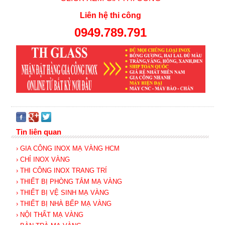
Liên hệ thi công
0949.789.791
Tin liên quan
› GIA CÔNG INOX MẠ VÀNG HCM
› CHỈ INOX VÀNG
› THI CÔNG INOX TRANG TRÍ
› THIẾT BỊ PHÒNG TẮM MẠ VÀNG
› THIẾT BỊ VỆ SINH MẠ VÀNG
› THIẾT BỊ NHÀ BẾP MẠ VÀNG
› NỘI THẤT MẠ VÀNG