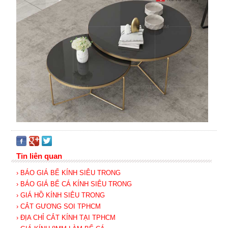
Tin liên quan
› BÁO GIÁ BỂ KÍNH SIÊU TRONG
› BÁO GIÁ BỂ CÁ KÍNH SIÊU TRONG
› GIÁ HỒ KÍNH SIÊU TRONG
› CẮT GƯƠNG SOI TPHCM
› ĐỊA CHỈ CẮT KÍNH TẠI TPHCM