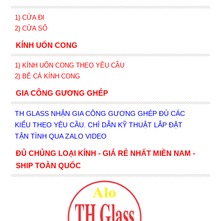
1) CỬA ĐI
2) CỬA SỔ
KÍNH UỐN CONG
1) KÍNH UỐN CONG THEO YÊU CẦU
2) BỂ CÁ KÍNH CONG
GIA CÔNG GƯƠNG GHÉP
TH GLASS NHẬN GIA CÔNG GƯƠNG GHÉP ĐỦ CÁC
KIỂU THEO YÊU CẦU. CHỈ DẪN KỸ THUẬT LẮP ĐẶT
TẬN TÌNH QUA ZALO VIDEO
ĐỦ CHỦNG LOẠI KÍNH - GIÁ RẺ NHẤT MIỀN NAM -
SHIP TOÀN QUỐC