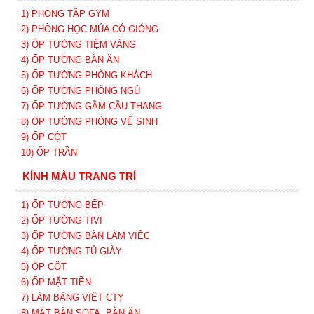
1) PHÒNG TẬP GYM
2) PHÒNG HỌC MÚA CÓ GIÓNG
3) ỐP TƯỜNG TIỆM VÀNG
4) ỐP TƯỜNG BÀN ĂN
5) ỐP TƯỜNG PHÒNG KHÁCH
6) ỐP TƯỜNG PHÒNG NGỦ
7) ỐP TƯỜNG GẦM CẦU THANG
8) ỐP TƯỜNG PHÒNG VỆ SINH
9) ỐP CỘT
10) ỐP TRẦN
KÍNH MÀU TRANG TRÍ
1) ỐP TƯỜNG BẾP
2) ỐP TƯỜNG TIVI
3) ỐP TƯỜNG BÀN LÀM VIỆC
4) ỐP TƯỜNG TỦ GIÀY
5) ỐP CỘT
6) ỐP MẶT TIỀN
7) LÀM BẢNG VIẾT CTY
8) MẶT BÀN SOFA, BÀN ĂN