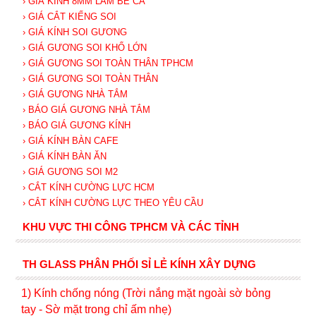
› GIÁ KÍNH 8MM LÀM BỂ CÁ
› GIÁ CẮT KIẾNG SOI
› GIÁ KÍNH SOI GƯƠNG
› GIÁ GƯƠNG SOI KHỔ LỚN
› GIÁ GƯƠNG SOI TOÀN THÂN TPHCM
› GIÁ GƯƠNG SOI TOÀN THÂN
› GIÁ GƯƠNG NHÀ TẮM
› BÁO GIÁ GƯƠNG NHÀ TẮM
› BÁO GIÁ GƯƠNG KÍNH
› GIÁ KÍNH BÀN CAFE
› GIÁ KÍNH BÀN ĂN
› GIÁ GƯƠNG SOI M2
› CẮT KÍNH CƯỜNG LỰC HCM
› CẮT KÍNH CƯỜNG LỰC THEO YÊU CẦU
KHU VỰC THI CÔNG TPHCM VÀ CÁC TỈNH
TH GLASS PHÂN PHỐI SỈ LẺ KÍNH XÂY DỰNG
1) Kính c
hống nóng (Trời nắng mặt ngoài sờ bỏng
tay - Sờ mặt trong chỉ ấm nhẹ)