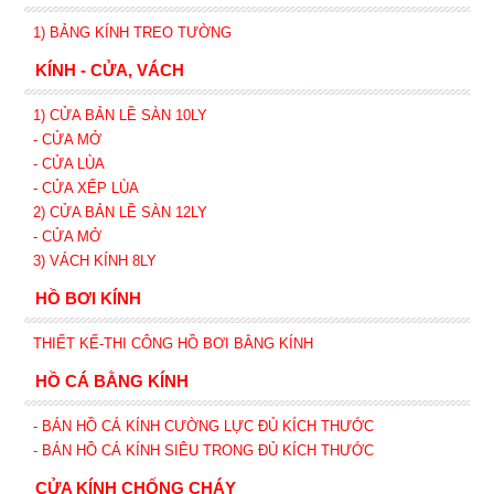
1) BẢNG KÍNH TREO TƯỜNG
KÍNH - CỬA, VÁCH
1) CỬA BẢN LỀ SÀN 10LY
- CỬA MỞ
- CỬA LÙA
- CỬA XẾP
LÙA
2) CỬA BẢN LỀ SÀN 12LY
- CỬA MỞ
3) VÁCH KÍNH 8LY
HỒ BƠI KÍNH
THIẾT KẾ-THI CÔNG HỒ BƠI BẰNG KÍNH
HỒ CÁ BẰNG KÍNH
- BÁN HỒ CÁ KÍNH CƯỜNG LỰC ĐỦ KÍCH THƯỚC
- BÁN HỒ CÁ KÍNH SIÊU TRONG
ĐỦ KÍCH THƯỚC
CỬA KÍNH CHỐNG CHÁY