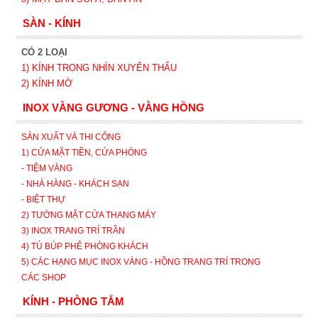
SÀN - KÍNH
CÓ 2 LOẠI
1) KÍNH TRONG NHÌN XUYÊN THẤU
2) KÍNH MỜ
INOX VÀNG GƯƠNG - VÀNG HỒNG
SẢN XUẤT VÀ THI CÔNG
1) CỬA MẶT TIỀN, CỬA PHÒNG
- TIỆM VÀNG
- NHÀ HÀNG - KHÁCH SẠN
- BIỆT THỰ
2) TƯỜNG MẶT CỬA THANG MÁY
3) INOX TRANG TRÍ TRẦN
4) TỦ BÚP PHÊ PHÒNG KHÁCH
5) CÁC HẠNG MỤC INOX VÀNG - HỒNG TRANG TRÍ TRONG
CÁC SHOP
KÍNH - PHÒNG TẮM