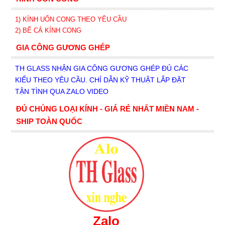
1) KÍNH UỐN CONG THEO YÊU CẦU
2) BỂ CÁ KÍNH CONG
GIA CÔNG GƯƠNG GHÉP
TH GLASS NHẬN GIA CÔNG GƯƠNG GHÉP ĐỦ CÁC
KIỂU THEO YÊU CẦU. CHỈ DẪN KỸ THUẬT LẮP ĐẶT
TẬN TÌNH QUA ZALO VIDEO
ĐỦ CHỦNG LOẠI KÍNH - GIÁ RẺ NHẤT MIỀN NAM -
SHIP TOÀN QUỐC
Zalo