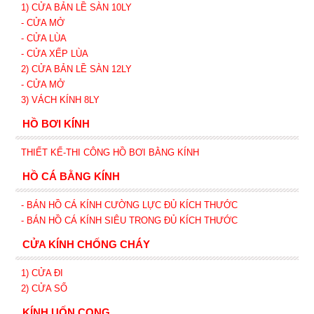
1) CỬA BẢN LỀ SÀN 10LY
- CỬA MỞ
- CỬA LÙA
- CỬA XẾP
LÙA
2) CỬA BẢN LỀ SÀN 12LY
- CỬA MỞ
3) VÁCH KÍNH 8LY
HỒ BƠI KÍNH
THIẾT KẾ-THI CÔNG HỒ BƠI BẰNG KÍNH
HỒ CÁ BẰNG KÍNH
- BÁN HỒ CÁ KÍNH CƯỜNG LỰC ĐỦ KÍCH THƯỚC
- BÁN HỒ CÁ KÍNH SIÊU TRONG
ĐỦ KÍCH THƯỚC
CỬA KÍNH CHỐNG CHÁY
1) CỬA ĐI
2) CỬA SỔ
KÍNH UỐN CONG