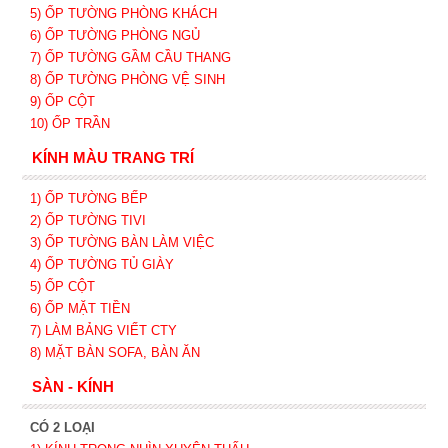
5) ỐP TƯỜNG PHÒNG KHÁCH
6) ỐP TƯỜNG PHÒNG NGỦ
7) ỐP TƯỜNG GẦM CẦU THANG
8) ỐP TƯỜNG PHÒNG VỆ SINH
9) ỐP CỘT
10) ỐP TRẦN
KÍNH MÀU TRANG TRÍ
1) ỐP TƯỜNG BẾP
2) ỐP TƯỜNG TIVI
3) ỐP TƯỜNG BÀN LÀM VIỆC
4) ỐP TƯỜNG TỦ GIÀY
5) ỐP CỘT
6) ỐP MẶT TIỀN
7) LÀM BẢNG VIẾT CTY
8) MẶT BÀN SOFA, BÀN ĂN
SÀN - KÍNH
CÓ 2 LOẠI