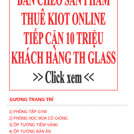
GƯƠNG TRANG TRÍ
1) PHÒNG TẬP GYM
2) PHÒNG HỌC MÚA CÓ GIÓNG
3) ỐP TƯỜNG TIỆM VÀNG
4) ỐP TƯỜNG BÀN ĂN