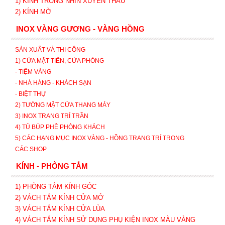
1) KÍNH TRONG NHÌN XUYÊN THẤU
2) KÍNH MỜ
INOX VÀNG GƯƠNG - VÀNG HỒNG
SẢN XUẤT VÀ THI CÔNG
1) CỬA MẶT TIỀN, CỬA PHÒNG
- TIỆM VÀNG
- NHÀ HÀNG - KHÁCH SẠN
- BIỆT THỰ
2) TƯỜNG MẶT CỬA THANG MÁY
3) INOX TRANG TRÍ TRẦN
4) TỦ BÚP PHÊ PHÒNG KHÁCH
5) CÁC HẠNG MỤC INOX VÀNG - HỒNG TRANG TRÍ TRONG
CÁC SHOP
KÍNH - PHÒNG TẮM
1) PHÒNG TẮM KÍNH GÓC
2) VÁCH TẮM KÍNH CỬA MỞ
3)
VÁCH TẮM KÍNH CỬA LÙA
4) VÁCH TẮM KÍNH SỬ DỤNG PHỤ KIỆN INOX MÀU VÀNG