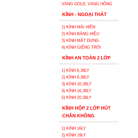
VÀNG GOLD, VÀNG HỒNG
KÍNH - NGOẠI THẤT
1) KÍNH MÁI HIÊN
2) KÍNH BẢNG HIỆU
3) KÍNH MẶT DỰNG
4) KÍNH GIẾNG TRỜI
KÍNH AN TOÀN 2 LỚP
1) KÍNH 6,38LY
2) KÍNH 8,38LY
3) KÍNH 10,38LY
4) KÍNH 16,38LY
5) KÍNH 20,38LY
KÍNH HỘP 2 LỚP HÚT
CHÂN KHÔNG
1) KÍNH 16LY
2) KÍNH 19LY