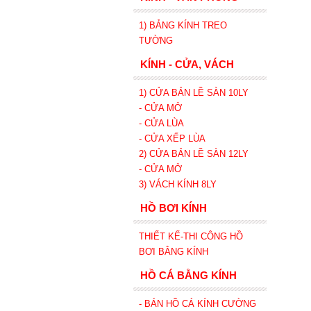
1) BẢNG KÍNH TREO
TƯỜNG
KÍNH - CỬA, VÁCH
1) CỬA BẢN LỀ SÀN 10LY
- CỬA MỞ
- CỬA LÙA
- CỬA XẾP
LÙA
2) CỬA BẢN LỀ SÀN 12LY
- CỬA MỞ
3) VÁCH KÍNH 8LY
HỒ BƠI KÍNH
THIẾT KẾ-THI CÔNG HỒ
BƠI BẰNG KÍNH
HỒ CÁ BẰNG KÍNH
- BÁN HỒ CÁ KÍNH CƯỜNG