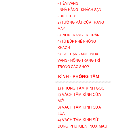
- TIỆM VÀNG
- NHÀ HÀNG - KHÁCH SẠN
- BIỆT THỰ
2) TƯỜNG MẶT CỬA THANG
MÁY
3) INOX TRANG TRÍ TRẦN
4) TỦ BÚP PHÊ PHÒNG
KHÁCH
5) CÁC HẠNG MỤC INOX
VÀNG - HỒNG TRANG TRÍ
TRONG CÁC SHOP
KÍNH - PHÒNG TẮM
1) PHÒNG TẮM KÍNH GÓC
2) VÁCH TẮM KÍNH CỬA
MỞ
3)
VÁCH TẮM KÍNH CỬA
LÙA
4) VÁCH TẮM KÍNH SỬ
DỤNG PHỤ KIỆN INOX MÀU