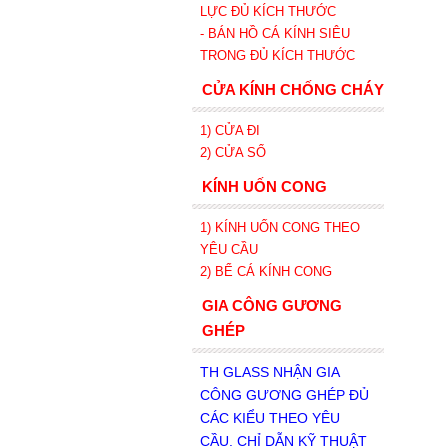
LỰC ĐỦ KÍCH THƯỚC
- BÁN HỒ CÁ KÍNH SIÊU
TRONG
ĐỦ KÍCH THƯỚC
CỬA KÍNH CHỐNG CHÁY
1) CỬA ĐI
2) CỬA SỔ
KÍNH UỐN CONG
1) KÍNH UỐN CONG THEO
YÊU CẦU
2) BỂ CÁ KÍNH CONG
GIA CÔNG GƯƠNG
GHÉP
TH GLASS NHẬN GIA
CÔNG GƯƠNG GHÉP ĐỦ
CÁC KIỂU THEO YÊU
CẦU. CHỈ DẪN KỸ THUẬT