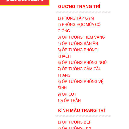
GƯƠNG TRANG TRÍ
1) PHÒNG TẬP GYM
2) PHÒNG HỌC MÚA CÓ
GIÓNG
3) ỐP TƯỜNG TIỆM VÀNG
4) ỐP TƯỜNG BÀN ĂN
5) ỐP TƯỜNG PHÒNG
KHÁCH
6) ỐP TƯỜNG PHÒNG NGỦ
7) ỐP TƯỜNG GẦM CẦU
THANG
8) ỐP TƯỜNG PHÒNG VỆ
SINH
9) ỐP CỘT
10) ỐP TRẦN
KÍNH MÀU TRANG TRÍ
1) ỐP TƯỜNG BẾP
2) ỐP TƯỜNG TIVI