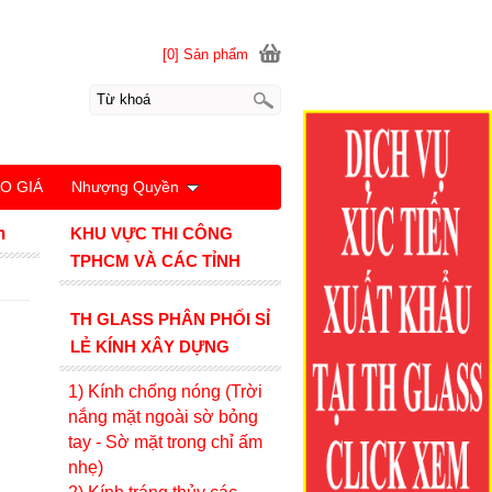
[0] Sản phẩm
O GIÁ
Nhượng Quyền
m
KHU VỰC THI CÔNG
TPHCM VÀ CÁC TỈNH
TH GLASS PHÂN PHỐI SỈ
LẺ KÍNH XÂY DỰNG
1) Kính c
hống nóng (Trời
nắng mặt ngoài sờ bỏng
tay - Sờ mặt trong chỉ ấm
nhẹ)