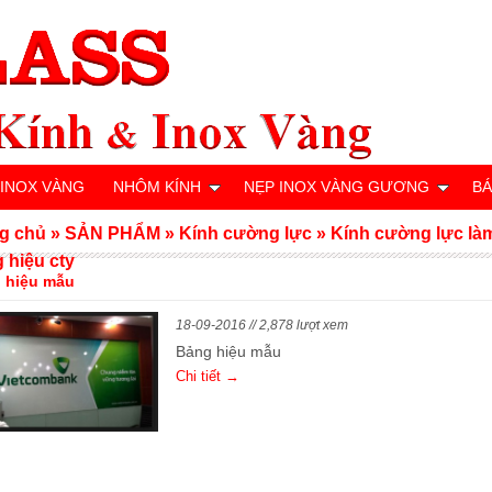
 INOX VÀNG
NHÔM KÍNH
NẸP INOX VÀNG GƯƠNG
BÁ
g chủ
»
SẢN PHẨM
»
Kính cường lực
»
Kính cường lực là
 hiệu cty
 hiệu mẫu
18-09-2016 // 2,878 lượt xem
Bảng hiệu mẫu
Chi tiết →