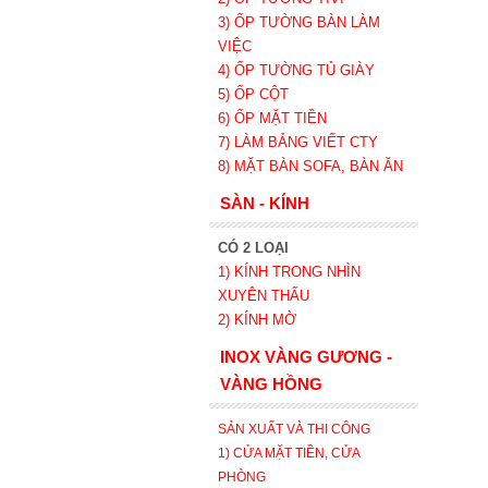
3) ỐP TƯỜNG BÀN LÀM
VIỆC
4) ỐP TƯỜNG TỦ GIÀY
5) ỐP CỘT
6) ỐP MẶT TIỀN
7) LÀM BẢNG VIẾT CTY
8) MẶT BÀN SOFA, BÀN ĂN
SÀN - KÍNH
CÓ 2 LOẠI
1) KÍNH TRONG NHÌN
XUYÊN THẤU
2) KÍNH MỜ
INOX VÀNG GƯƠNG -
VÀNG HỒNG
SẢN XUẤT VÀ THI CÔNG
1) CỬA MẶT TIỀN, CỬA
PHÒNG