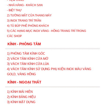
- TIỆM VÀNG
- NHÀ HÀNG - KHÁCH SẠN
- BIỆT THỰ
2) TƯỜNG MẶT CỬA THANG MÁY
3) INOX TRANG TRÍ TRẦN
4) TỦ BÚP PHÊ PHÒNG KHÁCH
5) CÁC HẠNG MỤC INOX VÀNG - HỒNG TRANG TRÍ TRONG
CÁC SHOP
KÍNH - PHÒNG TẮM
1) PHÒNG TẮM KÍNH GÓC
2) VÁCH TẮM KÍNH CỬA MỞ
3)
VÁCH TẮM KÍNH CỬA LÙA
4) VÁCH TẮM KÍNH SỬ DỤNG PHỤ KIỆN INOX MÀU VÀNG
GOLD, VÀNG HỒNG
KÍNH - NGOẠI THẤT
1) KÍNH MÁI HIÊN
2) KÍNH BẢNG HIỆU
3) KÍNH MẶT DỰNG