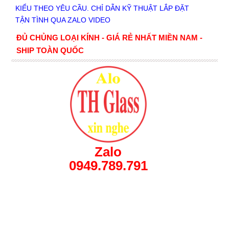
KIỂU THEO YÊU CẦU. CHỈ DẪN KỸ THUẬT LẮP ĐẶT
TẬN TÌNH QUA ZALO VIDEO
ĐỦ CHỦNG LOẠI KÍNH - GIÁ RẺ NHẤT MIỀN NAM -
SHIP TOÀN QUỐC
Zalo
0949.789.791