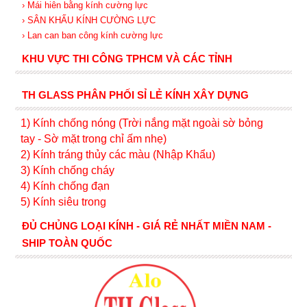
› Mái hiên bằng kính cường lực
› SÂN KHẤU KÍNH CƯỜNG LỰC
› Lan can ban công kính cường lực
KHU VỰC THI CÔNG TPHCM VÀ CÁC TỈNH
TH GLASS PHÂN PHỐI SỈ LẺ KÍNH XÂY DỰNG
1) Kính c
hống nóng (Trời nắng mặt ngoài sờ bỏng
tay - Sờ mặt trong chỉ ấm nhẹ)
2) Kính tráng thủy các màu (Nhập Khẩu)
3) Kính chống cháy
4) Kính chống đạn
5) Kính siêu trong
ĐỦ CHỦNG LOẠI KÍNH - GIÁ RẺ NHẤT MIỀN NAM -
SHIP TOÀN QUỐC