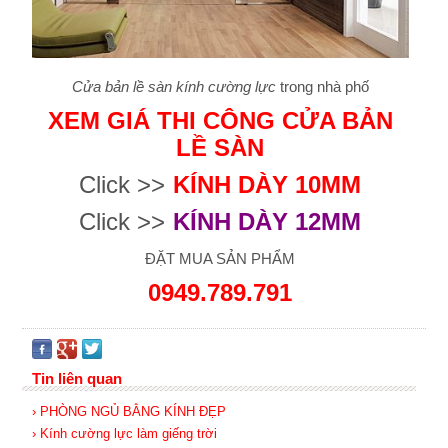
Cửa bản lề sàn kính cường lực
trong nhà phố
XEM GIÁ THI CÔNG CỬA BẢN
LỀ SÀN
Click >>
KÍNH DÀY 10MM
Click >>
KÍNH DÀY 12MM
ĐẶT MUA SẢN PHẨM
0949.789.791
Tin liên quan
› PHÒNG NGỦ BẰNG KÍNH ĐẸP
› Kính cường lực làm giếng trời