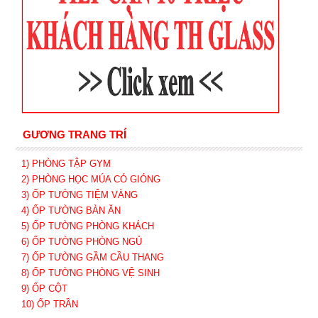
GƯƠNG TRANG TRÍ
1) PHÒNG TẬP GYM
2) PHÒNG HỌC MÚA CÓ GIÓNG
3) ỐP TƯỜNG TIỆM VÀNG
4) ỐP TƯỜNG BÀN ĂN
5) ỐP TƯỜNG PHÒNG KHÁCH
6) ỐP TƯỜNG PHÒNG NGỦ
7) ỐP TƯỜNG GẦM CẦU THANG
8) ỐP TƯỜNG PHÒNG VỆ SINH
9) ỐP CỘT
10) ỐP TRẦN