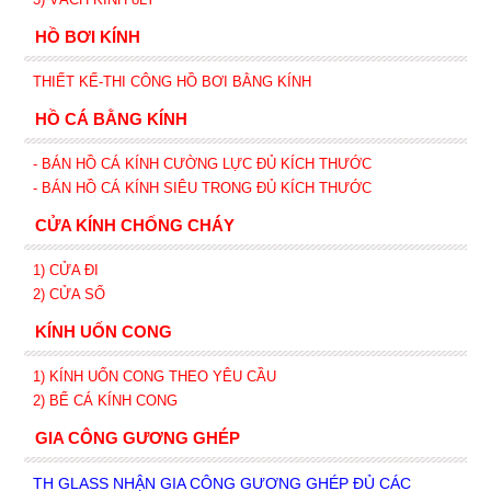
HỒ BƠI KÍNH
THIẾT KẾ-THI CÔNG HỒ BƠI BẰNG KÍNH
HỒ CÁ BẰNG KÍNH
- BÁN HỒ CÁ KÍNH CƯỜNG LỰC ĐỦ KÍCH THƯỚC
- BÁN HỒ CÁ KÍNH SIÊU TRONG
ĐỦ KÍCH THƯỚC
CỬA KÍNH CHỐNG CHÁY
1) CỬA ĐI
2) CỬA SỔ
KÍNH UỐN CONG
1) KÍNH UỐN CONG THEO YÊU CẦU
2) BỂ CÁ KÍNH CONG
GIA CÔNG GƯƠNG GHÉP
TH GLASS NHẬN GIA CÔNG GƯƠNG GHÉP ĐỦ CÁC