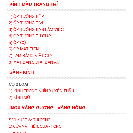
KÍNH MÀU TRANG TRÍ
1) ỐP TƯỜNG BẾP
2) ỐP TƯỜNG TIVI
3) ỐP TƯỜNG BÀN LÀM VIỆC
4) ỐP TƯỜNG TỦ GIÀY
5) ỐP CỘT
6) ỐP MẶT TIỀN
7) LÀM BẢNG VIẾT CTY
8) MẶT BÀN SOFA, BÀN ĂN
SÀN - KÍNH
CÓ 2 LOẠI
1) KÍNH TRONG NHÌN XUYÊN THẤU
2) KÍNH MỜ
INOX VÀNG GƯƠNG - VÀNG HỒNG
SẢN XUẤT VÀ THI CÔNG
1) CỬA MẶT TIỀN, CỬA PHÒNG