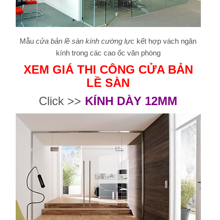
Mẫu
cửa bản lề sàn kính cường lực
kết hợp vách ngăn
kính trong các cao ốc văn phòng
XEM GIÁ THI CÔNG CỬA BẢN
LỀ SÀN
Click >>
KÍNH DÀY 12MM