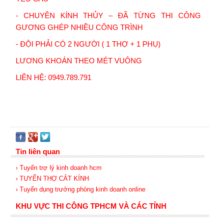
-
CHUYÊN KÍNH THỦY – ĐÃ TỪNG THI CÔNG
GƯƠNG GHÉP NHIỀU CÔNG TRÌNH
-
ĐỘI PHẢI CÓ 2 NGƯỜI ( 1 THỢ + 1 PHỤ)
LƯƠNG KHOÁN THEO MÉT VUÔNG
LIÊN HỆ: 0949.789.791
Tin liên quan
› Tuyển trợ lý kinh doanh hcm
› TUYỂN THỢ CẮT KÍNH
› Tuyển dụng trưởng phòng kinh doanh online
KHU VỰC THI CÔNG TPHCM VÀ CÁC TỈNH