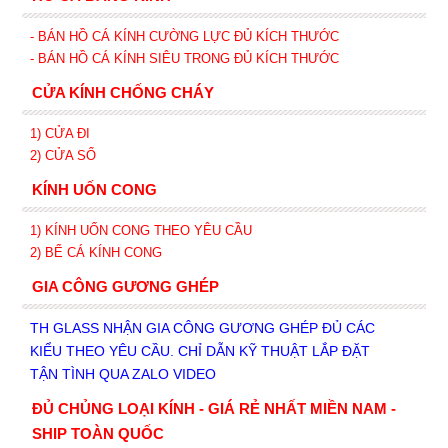
- BÁN HỒ CÁ KÍNH CƯỜNG LỰC ĐỦ KÍCH THƯỚC
- BÁN HỒ CÁ KÍNH SIÊU TRONG
ĐỦ KÍCH THƯỚC
CỬA KÍNH CHỐNG CHÁY
1) CỬA ĐI
2) CỬA SỔ
KÍNH UỐN CONG
1) KÍNH UỐN CONG THEO YÊU CẦU
2) BỂ CÁ KÍNH CONG
GIA CÔNG GƯƠNG GHÉP
TH GLASS NHẬN GIA CÔNG GƯƠNG GHÉP ĐỦ CÁC
KIỂU THEO YÊU CẦU. CHỈ DẪN KỸ THUẬT LẮP ĐẶT
TẬN TÌNH QUA ZALO VIDEO
ĐỦ CHỦNG LOẠI KÍNH - GIÁ RẺ NHẤT MIỀN NAM -
SHIP TOÀN QUỐC