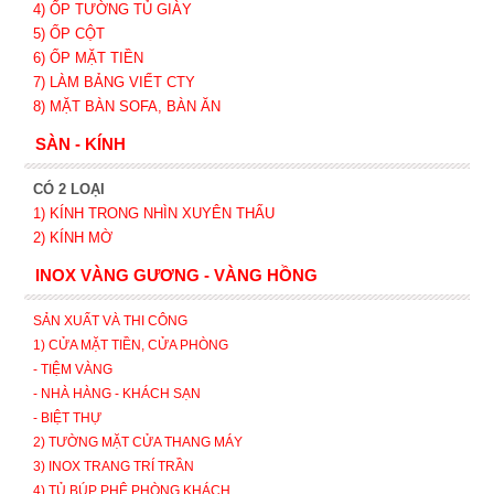
4) ỐP TƯỜNG TỦ GIÀY
5) ỐP CỘT
6) ỐP MẶT TIỀN
7) LÀM BẢNG VIẾT CTY
8) MẶT BÀN SOFA, BÀN ĂN
SÀN - KÍNH
CÓ 2 LOẠI
1) KÍNH TRONG NHÌN XUYÊN THẤU
2) KÍNH MỜ
INOX VÀNG GƯƠNG - VÀNG HỒNG
SẢN XUẤT VÀ THI CÔNG
1) CỬA MẶT TIỀN, CỬA PHÒNG
- TIỆM VÀNG
- NHÀ HÀNG - KHÁCH SẠN
- BIỆT THỰ
2) TƯỜNG MẶT CỬA THANG MÁY
3) INOX TRANG TRÍ TRẦN
4) TỦ BÚP PHÊ PHÒNG KHÁCH