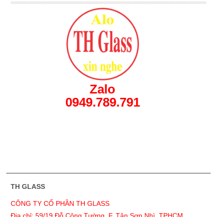
Zalo
0949.789.791
TH GLASS
CÔNG TY CỔ PHẦN TH GLASS
Địa chỉ: 59/19 Đỗ Công Tường, F. Tân Sơn Nhì, TPHCM