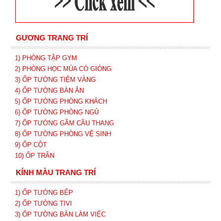
GƯƠNG TRANG TRÍ
1) PHÒNG TẬP GYM
2) PHÒNG HỌC MÚA CÓ GIÓNG
3) ỐP TƯỜNG TIỆM VÀNG
4) ỐP TƯỜNG BÀN ĂN
5) ỐP TƯỜNG PHÒNG KHÁCH
6) ỐP TƯỜNG PHÒNG NGỦ
7) ỐP TƯỜNG GẦM CẦU THANG
8) ỐP TƯỜNG PHÒNG VỆ SINH
9) ỐP CỘT
10) ỐP TRẦN
KÍNH MÀU TRANG TRÍ
1) ỐP TƯỜNG BẾP
2) ỐP TƯỜNG TIVI
3) ỐP TƯỜNG BÀN LÀM VIỆC