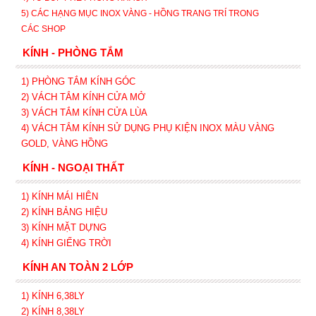
5) CÁC HẠNG MỤC INOX VÀNG - HỒNG TRANG TRÍ TRONG
CÁC SHOP
KÍNH - PHÒNG TẮM
1) PHÒNG TẮM KÍNH GÓC
2) VÁCH TẮM KÍNH CỬA MỞ
3)
VÁCH TẮM KÍNH CỬA LÙA
4) VÁCH TẮM KÍNH SỬ DỤNG PHỤ KIỆN INOX MÀU VÀNG
GOLD, VÀNG HỒNG
KÍNH - NGOẠI THẤT
1) KÍNH MÁI HIÊN
2) KÍNH BẢNG HIỆU
3) KÍNH MẶT DỰNG
4) KÍNH GIẾNG TRỜI
KÍNH AN TOÀN 2 LỚP
1) KÍNH 6,38LY
2) KÍNH 8,38LY