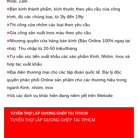
thoại, Zalo.
»
Bán kính thành phẩm, kích thước theo yêu cầu của công
trình, đủ các chủng loại, từ 3ly đến 19ly
»
Thi công cửa nhôm các loại theo yêu cầu
»
Gia công sản xuất Inox màu theo yêu cầu
»
Nhượng quyền cửa hàng bán kính
(Bán Online 100% ngay tại
nhà). Thu nhập từ 20-50 triệu/tháng
»
Tư vấn xúc tiến xuất khẩu các sản phẩm Kính, Nhôm, Inox và
hợp tác xuất khẩu
»
Đại diện thương mại cho các tập đoàn quốc tế. Đại lý độc
quyền phân phối Online sản phẩm cho các thương hiệu trong
ngành Kính, nhôm, inox
»
Và các dịch vụ khác hiện đang niêm yết trên Website
TUYỂN THỢ LẮP GƯƠNG GHÉP TẠI TPHCM
TUYỂN THỢ LẮP GƯƠNG GHÉP TẠI TPHCM