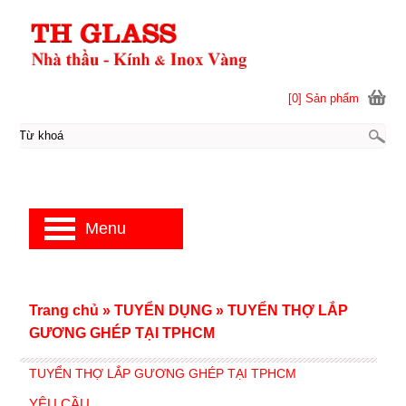
[0] Sản phẩm
Menu
Trang chủ
»
TUYỂN DỤNG
»
TUYỂN THỢ LẮP
GƯƠNG GHÉP TẠI TPHCM
TUYỂN THỢ LẮP GƯƠNG GHÉP TẠI TPHCM
YÊU CẦU