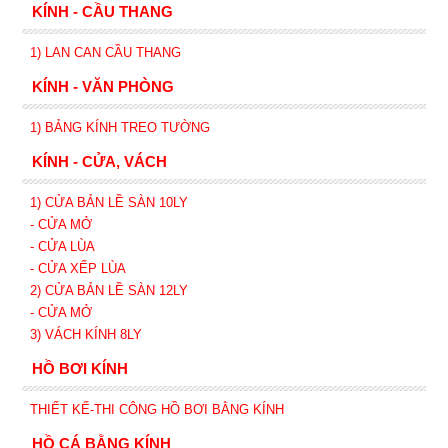
KÍNH - CẦU THANG
1) LAN CAN CẦU THANG
KÍNH - VĂN PHÒNG
1) BẢNG KÍNH TREO TƯỜNG
KÍNH - CỬA, VÁCH
1) CỬA BẢN LỀ SÀN 10LY
- CỬA MỞ
- CỬA LÙA
- CỬA XẾP
LÙA
2) CỬA BẢN LỀ SÀN 12LY
- CỬA MỞ
3) VÁCH KÍNH 8LY
HỒ BƠI KÍNH
THIẾT KẾ-THI CÔNG HỒ BƠI BẰNG KÍNH
HỒ CÁ BẰNG KÍNH