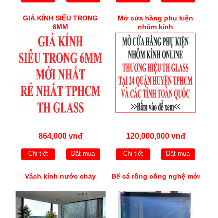
GIÁ KÍNH SIÊU TRONG
Mở cửa hàng phụ kiện
6MM
nhôm kính
864,000 vnđ
120,000,000 vnđ
Chi tiết
Đặt mua
Chi tiết
Đặt mua
Vách kính nước chảy
Bể cá rồng công nghệ mới