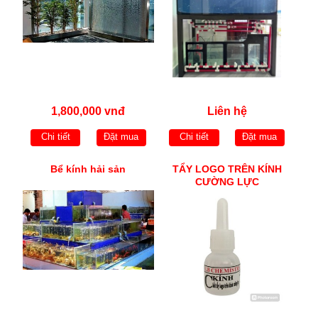
1,800,000 vnđ
Liên hệ
Chi tiết
Đặt mua
Chi tiết
Đặt mua
Bể kính hải sản
TẨY LOGO TRÊN KÍNH
CƯỜNG LỰC