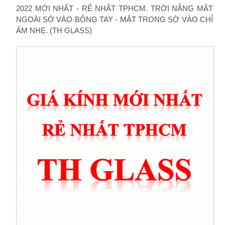
2022 MỚI NHẤT - RẺ NHẤT TPHCM. TRỜI NẮNG MẶT
NGOÀI SỜ VÀO BỎNG TAY - MẶT TRONG SỜ VÀO CHỈ
ẤM NHẸ. (TH GLASS)