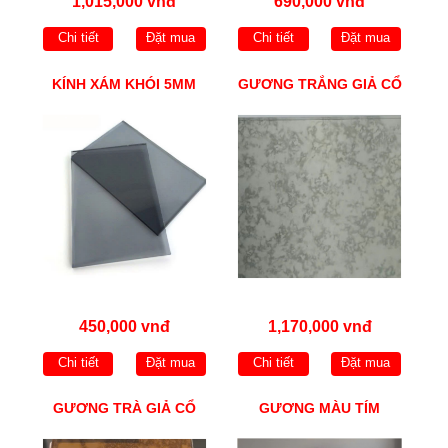
1,015,000 vnđ
690,000 vnđ
Chi tiết
Đặt mua
Chi tiết
Đặt mua
KÍNH XÁM KHÓI 5MM
GƯƠNG TRẮNG GIẢ CỔ
450,000 vnđ
1,170,000 vnđ
Chi tiết
Đặt mua
Chi tiết
Đặt mua
GƯƠNG TRÀ GIẢ CỔ
GƯƠNG MÀU TÍM