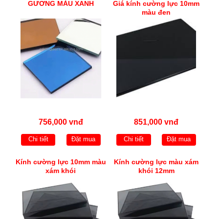
GƯƠNG MÀU XANH
Giá kính cường lực 10mm
màu đen
756,000 vnđ
851,000 vnđ
Chi tiết
Đặt mua
Chi tiết
Đặt mua
Kính cường lực 10mm màu
Kính cường lực màu xám
xám khói
khói 12mm