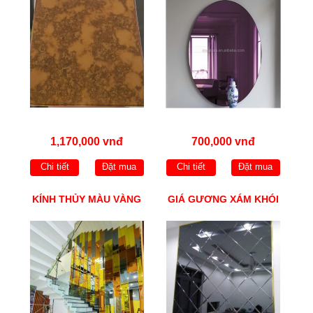
1,170,000 vnđ
700,000 vnđ
Chi tiết
Đặt mua
Chi tiết
Đặt mua
KÍNH THỦY MÀU VÀNG
GIÁ GƯƠNG XÁM KHÓI