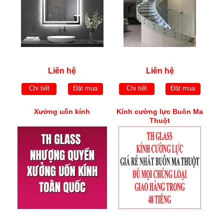
Liên hệ
Liên hệ
Chi tiết
Đặt mua
Chi tiết
Đặt mua
Xưởng uốn kính
Kính cường lực Buôn Ma
Thuột