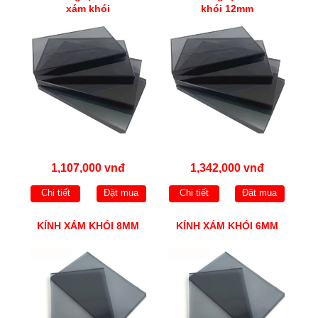
xám khói
khói 12mm
1,107,000 vnđ
1,342,000 vnđ
Chi tiết
Đặt mua
Chi tiết
Đặt mua
KÍNH XÁM KHÓI 8MM
KÍNH XÁM KHÓI 6MM