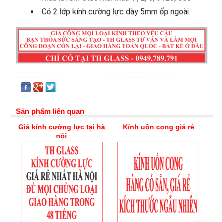
Có 2 lớp kính cường lực dày 5mm ốp ngoài.
Sản phẩm liên quan
Giá kính cường lực tại hà
Kính uốn cong giá rẻ
nội