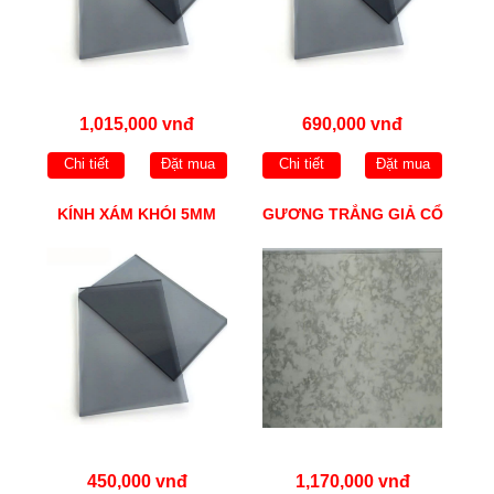
1,015,000 vnđ
690,000 vnđ
Chi tiết
Đặt mua
Chi tiết
Đặt mua
KÍNH XÁM KHÓI 5MM
GƯƠNG TRẮNG GIẢ CỔ
450,000 vnđ
1,170,000 vnđ