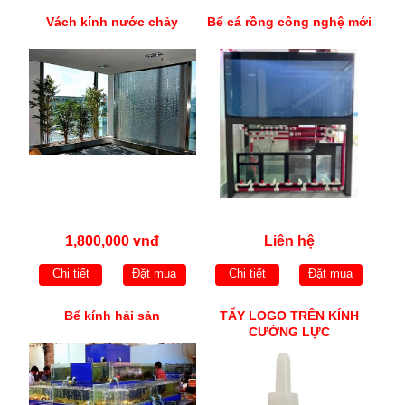
Vách kính nước chảy
Bể cá rồng công nghệ mới
1,800,000 vnđ
Liên hệ
Chi tiết
Đặt mua
Chi tiết
Đặt mua
Bể kính hải sản
TẨY LOGO TRÊN KÍNH
CƯỜNG LỰC