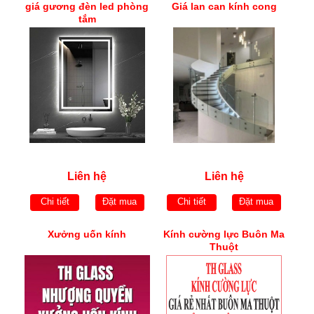
giá gương đèn led phòng
Giá lan can kính cong
tắm
Liên hệ
Liên hệ
Chi tiết
Đặt mua
Chi tiết
Đặt mua
Xưởng uốn kính
Kính cường lực Buôn Ma
Thuột