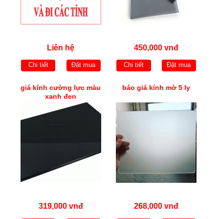
Liên hệ
450,000 vnđ
Chi tiết
Đặt mua
Chi tiết
Đặt mua
giá kính cường lực màu
báo giá kính mờ 5 ly
xanh đen
319,000 vnđ
268,000 vnđ