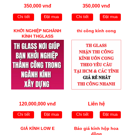
350,000 vnđ
350,000 vnđ
Chi tiết
Đặt mua
Chi tiết
Đặt mua
KHỞI NGHIỆP NGHÀNH
thi công kính cong
KÍNH THGLASS
120,000,000 vnđ
Liên hệ
Chi tiết
Đặt mua
Chi tiết
Đặt mua
GIÁ KÍNH LOW E
Báo giá kính hộp hoa
đồng