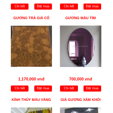
Chi tiết
Đặt mua
Chi tiết
Đặt mua
GƯƠNG TRÀ GIẢ CỔ
GƯƠNG MÀU TÍM
1,170,000 vnđ
700,000 vnđ
Chi tiết
Đặt mua
Chi tiết
Đặt mua
KÍNH THỦY MÀU VÀNG
GIÁ GƯƠNG XÁM KHÓI