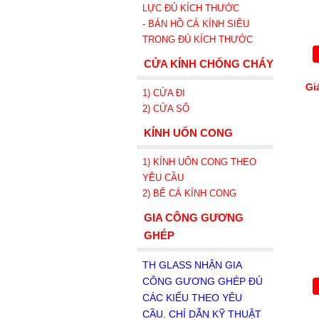
LỰC ĐỦ KÍCH THƯỚC
- BÁN HỒ CÁ KÍNH SIÊU
TRONG
ĐỦ KÍCH THƯỚC
CỬA KÍNH CHỐNG CHÁY
Gi
1) CỬA ĐI
2) CỬA SỔ
KÍNH UỐN CONG
1) KÍNH UỐN CONG THEO
YÊU CẦU
2) BỂ CÁ KÍNH CONG
GIA CÔNG GƯƠNG
GHÉP
TH GLASS NHẬN GIA
CÔNG GƯƠNG GHÉP ĐỦ
CÁC KIỂU THEO YÊU
CẦU. CHỈ DẪN KỸ THUẬT