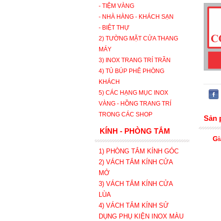
- TIỆM VÀNG
- NHÀ HÀNG - KHÁCH SẠN
- BIỆT THỰ
2) TƯỜNG MẶT CỬA THANG
MÁY
3) INOX TRANG TRÍ TRẦN
4) TỦ BÚP PHÊ PHÒNG
KHÁCH
5) CÁC HẠNG MỤC INOX
VÀNG - HỒNG TRANG TRÍ
TRONG CÁC SHOP
Sản 
KÍNH - PHÒNG TẮM
Gi
1) PHÒNG TẮM KÍNH GÓC
2) VÁCH TẮM KÍNH CỬA
MỞ
3)
VÁCH TẮM KÍNH CỬA
LÙA
4) VÁCH TẮM KÍNH SỬ
DỤNG PHỤ KIỆN INOX MÀU