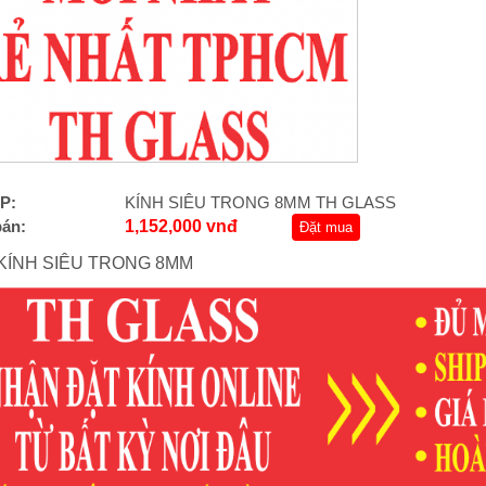
P:
KÍNH SIÊU TRONG 8MM TH GLASS
bán:
1,152,000 vnđ
Đặt mua
 KÍNH SIÊU TRONG 8MM