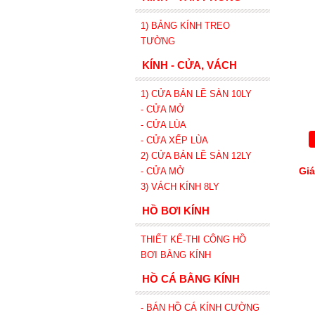
1) BẢNG KÍNH TREO
TƯỜNG
KÍNH - CỬA, VÁCH
1) CỬA BẢN LỀ SÀN 10LY
- CỬA MỞ
- CỬA LÙA
- CỬA XẾP
LÙA
2) CỬA BẢN LỀ SÀN 12LY
Giá
- CỬA MỞ
3) VÁCH KÍNH 8LY
HỒ BƠI KÍNH
THIẾT KẾ-THI CÔNG HỒ
BƠI BẰNG KÍNH
HỒ CÁ BẰNG KÍNH
- BÁN HỒ CÁ KÍNH CƯỜNG