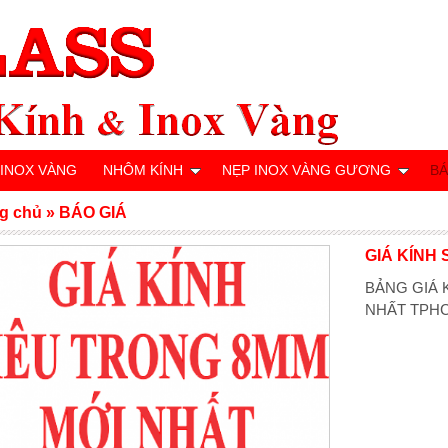
 INOX VÀNG
NHÔM KÍNH
NẸP INOX VÀNG GƯƠNG
BÁ
g chủ
»
BÁO GIÁ
GIÁ KÍNH
BẢNG GIÁ 
NHẤT TPHC