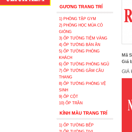
GƯƠNG TRANG TRÍ
1) PHÒNG TẬP GYM
2) PHÒNG HỌC MÚA CÓ
GIÓNG
3) ỐP TƯỜNG TIỆM VÀNG
4) ỐP TƯỜNG BÀN ĂN
5) ỐP TƯỜNG PHÒNG
Mã S
KHÁCH
Giá 
6) ỐP TƯỜNG PHÒNG NGỦ
7) ỐP TƯỜNG GẦM CẦU
GIÁ
THANG
8) ỐP TƯỜNG PHÒNG VỆ
SINH
9) ỐP CỘT
10) ỐP TRẦN
KÍNH MÀU TRANG TRÍ
1) ỐP TƯỜNG BẾP
2) ỐP TƯỜNG TIVI