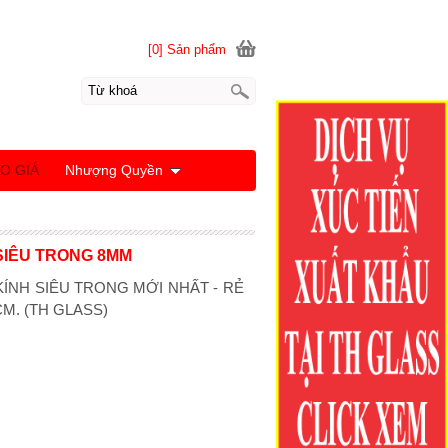
[0] Sản phẩm
O GIÁ
Nhượng Quyền
 SIÊU TRONG 8MM
KÍNH SIÊU TRONG MỚI NHẤT - RẺ
M. (TH GLASS)