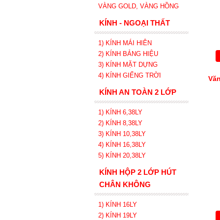
VÀNG GOLD, VÀNG HỒNG
KÍNH - NGOẠI THẤT
1) KÍNH MÁI HIÊN
2) KÍNH BẢNG HIỆU
3) KÍNH MẶT DỰNG
4) KÍNH GIẾNG TRỜI
Văn
KÍNH AN TOÀN 2 LỚP
1) KÍNH 6,38LY
2) KÍNH 8,38LY
3) KÍNH 10,38LY
4) KÍNH 16,38LY
5) KÍNH 20,38LY
KÍNH HỘP 2 LỚP HÚT
CHÂN KHÔNG
1) KÍNH 16LY
2) KÍNH 19LY