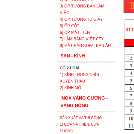
3) ỐP TƯỜNG BÀN LÀM
VIỆC
4) ỐP TƯỜNG TỦ GIÀY
5) ỐP CỘT
6) ỐP MẶT TIỀN
7) LÀM BẢNG VIẾT CTY
8) MẶT BÀN SOFA, BÀN ĂN
SÀN - KÍNH
CÓ 2 LOẠI
1) KÍNH TRONG NHÌN
XUYÊN THẤU
2) KÍNH MỜ
INOX VÀNG GƯƠNG -
VÀNG HỒNG
SẢN XUẤT VÀ THI CÔNG
1) CỬA MẶT TIỀN, CỬA
PHÒNG