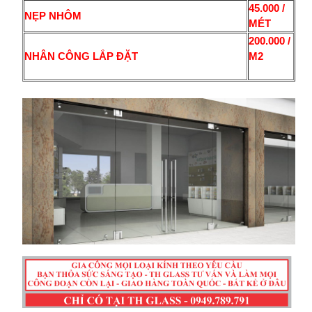
45.000 /
NẸP NHÔM
MÉT
200.000 /
NHÂN CÔNG LẮP ĐẶT
M2