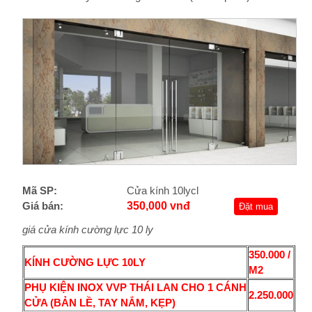
Mã SP:
Cửa kính 10lycl
Giá bán:
350,000 vnđ
Đặt mua
giá cửa kính cường lực 10 ly
350.000 /
KÍNH CƯỜNG LỰC 10LY
M2
PHỤ KIỆN INOX VVP THÁI LAN CHO 1 CÁNH
2.250.000
CỬA (BẢN LỀ, TAY NẮM, KẸP)