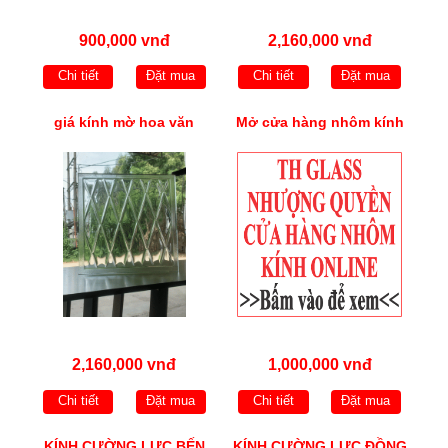
900,000 vnđ
2,160,000 vnđ
Chi tiết
Đặt mua
Chi tiết
Đặt mua
giá kính mờ hoa văn
Mở cửa hàng nhôm kính
2,160,000 vnđ
1,000,000 vnđ
Chi tiết
Đặt mua
Chi tiết
Đặt mua
KÍNH CƯỜNG LỰC BẾN
KÍNH CƯỜNG LỰC ĐỒNG