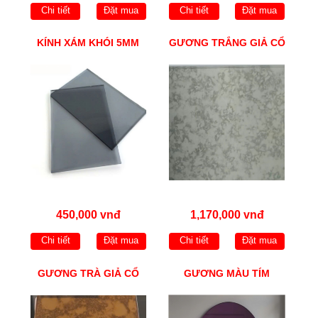
Chi tiết
Đặt mua
Chi tiết
Đặt mua
KÍNH XÁM KHÓI 5MM
GƯƠNG TRẮNG GIẢ CỔ
450,000 vnđ
1,170,000 vnđ
Chi tiết
Đặt mua
Chi tiết
Đặt mua
GƯƠNG TRÀ GIẢ CỔ
GƯƠNG MÀU TÍM