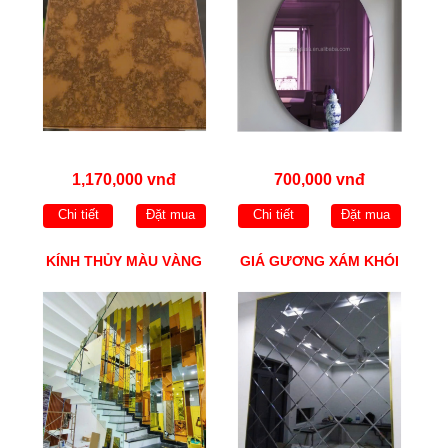
1,170,000 vnđ
700,000 vnđ
Chi tiết
Đặt mua
Chi tiết
Đặt mua
KÍNH THỦY MÀU VÀNG
GIÁ GƯƠNG XÁM KHÓI