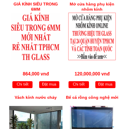
GIÁ KÍNH SIÊU TRONG
Mở cửa hàng phụ kiện
6MM
nhôm kính
864,000 vnđ
120,000,000 vnđ
Chi tiết
Đặt mua
Chi tiết
Đặt mua
Vách kính nước chảy
Bể cá rồng công nghệ mới