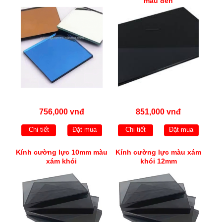
màu đen
756,000 vnđ
851,000 vnđ
Chi tiết
Đặt mua
Chi tiết
Đặt mua
Kính cường lực 10mm màu
Kính cường lực màu xám
xám khói
khói 12mm