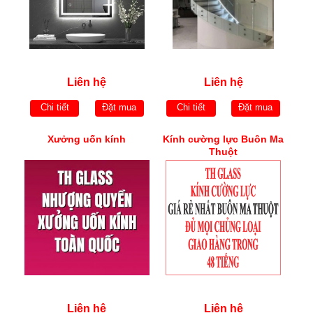
Liên hệ
Liên hệ
Chi tiết
Đặt mua
Chi tiết
Đặt mua
Xưởng uốn kính
Kính cường lực Buôn Ma
Thuột
Liên hệ
Liên hệ