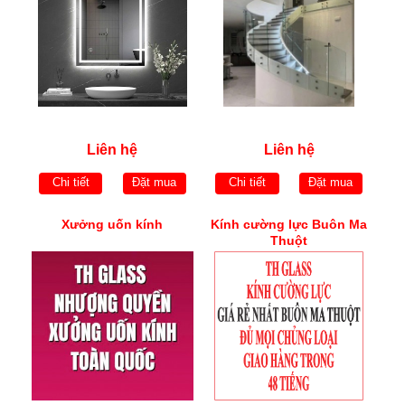
Liên hệ
Liên hệ
Chi tiết
Đặt mua
Chi tiết
Đặt mua
Xưởng uốn kính
Kính cường lực Buôn Ma
Thuột