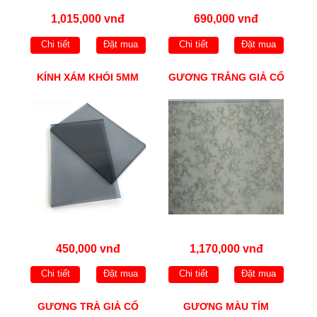
1,015,000 vnđ
690,000 vnđ
Chi tiết
Đặt mua
Chi tiết
Đặt mua
KÍNH XÁM KHÓI 5MM
GƯƠNG TRẮNG GIẢ CỔ
450,000 vnđ
1,170,000 vnđ
Chi tiết
Đặt mua
Chi tiết
Đặt mua
GƯƠNG TRÀ GIẢ CỔ
GƯƠNG MÀU TÍM