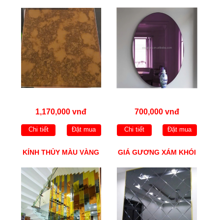
1,170,000 vnđ
700,000 vnđ
Chi tiết
Đặt mua
Chi tiết
Đặt mua
KÍNH THỦY MÀU VÀNG
GIÁ GƯƠNG XÁM KHÓI