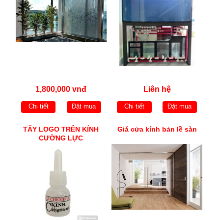
1,800,000 vnđ
Liên hệ
Chi tiết
Đặt mua
Chi tiết
Đặt mua
TẨY LOGO TRÊN KÍNH
Giá cửa kính bản lề sàn
CƯỜNG LỰC