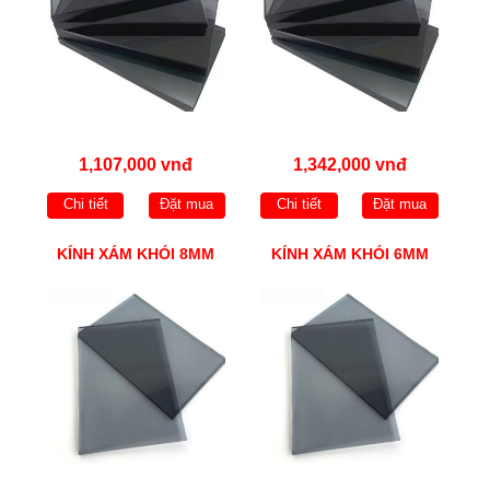
1,107,000 vnđ
1,342,000 vnđ
Chi tiết
Đặt mua
Chi tiết
Đặt mua
KÍNH XÁM KHÓI 8MM
KÍNH XÁM KHÓI 6MM