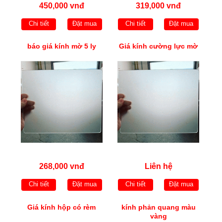
450,000 vnđ
319,000 vnđ
Chi tiết
Đặt mua
Chi tiết
Đặt mua
báo giá kính mờ 5 ly
Giá kính cường lực mờ
268,000 vnđ
Liên hệ
Chi tiết
Đặt mua
Chi tiết
Đặt mua
Giá kính hộp có rèm
kính phản quang màu
vàng