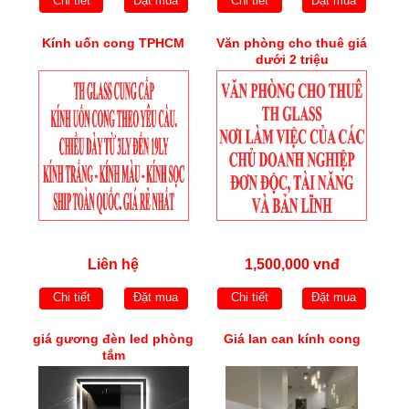
Chi tiết
Đặt mua
Chi tiết
Đặt mua
Kính uốn cong TPHCM
Văn phòng cho thuê giá
dưới 2 triệu
Liên hệ
1,500,000 vnđ
Chi tiết
Đặt mua
Chi tiết
Đặt mua
giá gương đèn led phòng
Giá lan can kính cong
tắm