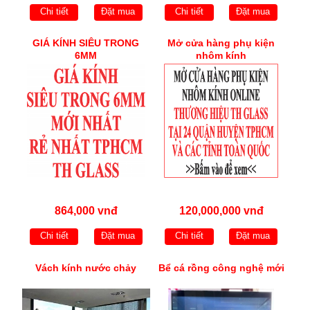
Chi tiết
Đặt mua
Chi tiết
Đặt mua
GIÁ KÍNH SIÊU TRONG
Mở cửa hàng phụ kiện
6MM
nhôm kính
864,000 vnđ
120,000,000 vnđ
Chi tiết
Đặt mua
Chi tiết
Đặt mua
Vách kính nước chảy
Bể cá rồng công nghệ mới