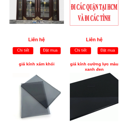
Liên hệ
Liên hệ
Chi tiết
Đặt mua
Chi tiết
Đặt mua
giá kính xám khói
giá kính cường lực màu
xanh đen