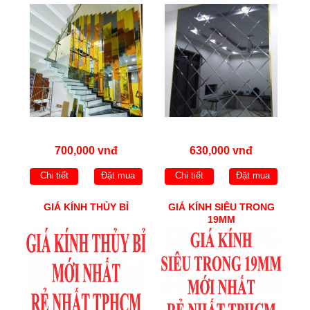
700,000 vnđ
630,000 vnđ
Chi tiết
Đặt mua
Chi tiết
Đặt mua
GIÁ KÍNH THỦY BỈ
GIÁ KÍNH SIÊU TRONG
19MM