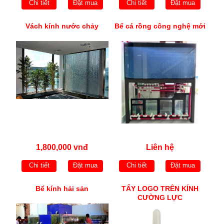
Chi tiết
Đặt mua
Chi tiết
Đặt mua
Vách kính nước chảy
Bể cá rồng công nghệ mới
1,800,000 vnđ
Liên hệ
Chi tiết
Đặt mua
Chi tiết
Đặt mua
Bể kính hải sản
TẨY LOGO TRÊN KÍNH
CƯỜNG LỰC