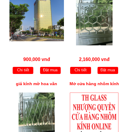
900,000 vnđ
2,160,000 vnđ
Chi tiết
Đặt mua
Chi tiết
Đặt mua
giá kính mờ hoa văn
Mở cửa hàng nhôm kính