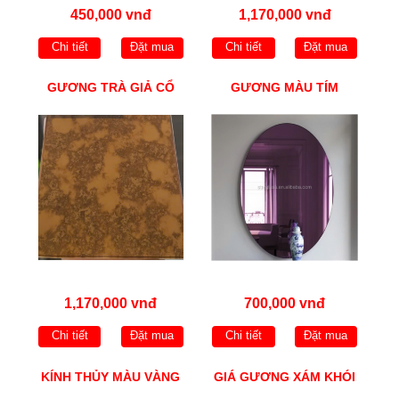
450,000 vnđ
1,170,000 vnđ
Chi tiết
Đặt mua
Chi tiết
Đặt mua
GƯƠNG TRÀ GIẢ CỔ
GƯƠNG MÀU TÍM
1,170,000 vnđ
700,000 vnđ
Chi tiết
Đặt mua
Chi tiết
Đặt mua
KÍNH THỦY MÀU VÀNG
GIÁ GƯƠNG XÁM KHÓI