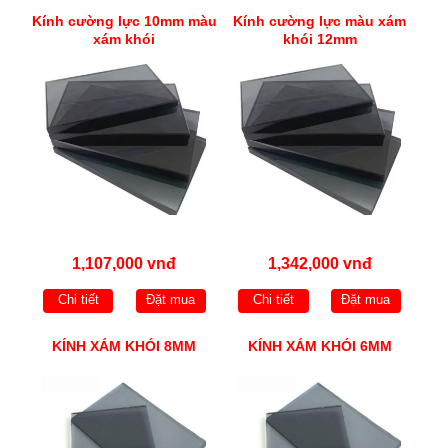
Kính cường lực 10mm màu
Kính cường lực màu xám
xám khói
khói 12mm
1,107,000 vnđ
1,342,000 vnđ
Chi tiết
Đặt mua
Chi tiết
Đặt mua
KÍNH XÁM KHÓI 8MM
KÍNH XÁM KHÓI 6MM