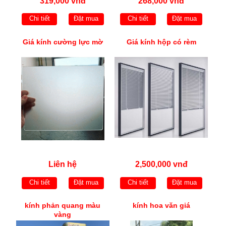
319,000 vnđ
268,000 vnđ
Chi tiết
Đặt mua
Chi tiết
Đặt mua
Giá kính cường lực mờ
Giá kính hộp có rèm
Liên hệ
2,500,000 vnđ
Chi tiết
Đặt mua
Chi tiết
Đặt mua
kính phản quang màu
kính hoa văn giá
vàng