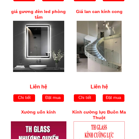
giá gương đèn led phòng
Giá lan can kính cong
tắm
Liên hệ
Liên hệ
Chi tiết
Đặt mua
Chi tiết
Đặt mua
Xưởng uốn kính
Kính cường lực Buôn Ma
Thuột