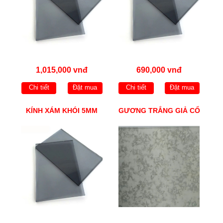
1,015,000 vnđ
690,000 vnđ
Chi tiết
Đặt mua
Chi tiết
Đặt mua
KÍNH XÁM KHÓI 5MM
GƯƠNG TRẮNG GIẢ CỔ