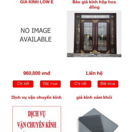
GIÁ KÍNH LOW E
Báo giá kính hộp hoa
đồng
960,000 vnđ
Liên hệ
Chi tiết
Đặt mua
Chi tiết
Đặt mua
Dịch vụ vận chuyển kính
giá kính xám khói