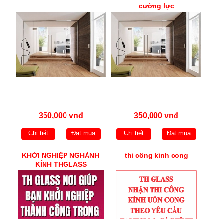
cường lực
350,000 vnđ
350,000 vnđ
Chi tiết
Đặt mua
Chi tiết
Đặt mua
KHỞI NGHIỆP NGHÀNH
thi công kính cong
KÍNH THGLASS