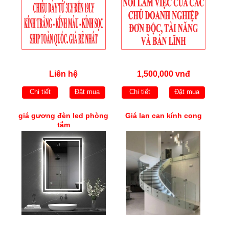
Liên hệ
1,500,000 vnđ
Chi tiết
Đặt mua
Chi tiết
Đặt mua
giá gương đèn led phòng
Giá lan can kính cong
tắm