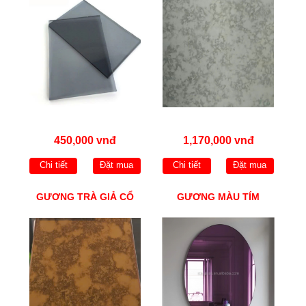
450,000 vnđ
1,170,000 vnđ
Chi tiết
Đặt mua
Chi tiết
Đặt mua
GƯƠNG TRÀ GIẢ CỔ
GƯƠNG MÀU TÍM