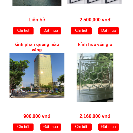
Liên hệ
2,500,000 vnđ
Chi tiết
Đặt mua
Chi tiết
Đặt mua
kính phản quang màu
kính hoa văn giá
vàng
900,000 vnđ
2,160,000 vnđ
Chi tiết
Đặt mua
Chi tiết
Đặt mua