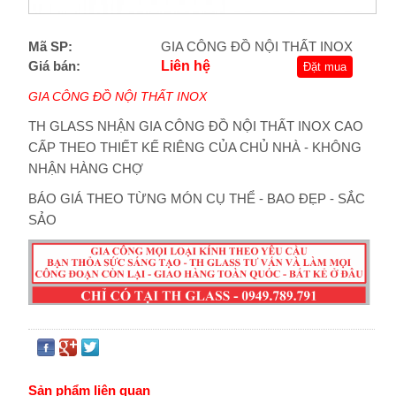
Mã SP:
GIA CÔNG ĐỒ NỘI THẤT INOX
Giá bán:
Liên hệ
Đặt mua
GIA CÔNG ĐỒ NỘI THẤT INOX
TH GLASS NHẬN GIA CÔNG ĐỒ NỘI THẤT INOX CAO
CẤP THEO THIẾT KẾ RIÊNG CỦA CHỦ NHÀ - KHÔNG
NHẬN HÀNG CHỢ
BÁO GIÁ THEO TỪNG MÓN CỤ THỂ - BAO ĐẸP - SẮC
SẢO
Sản phẩm liên quan