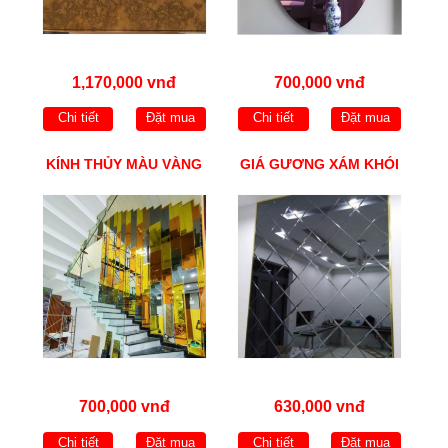
1,170,000 vnđ
700,000 vnđ
Chi tiết
Đặt mua
Chi tiết
Đặt mua
KÍNH THỦY MÀU VÀNG
GIÁ GƯƠNG XÁM KHÓI
700,000 vnđ
630,000 vnđ
Chi tiết
Đặt mua
Chi tiết
Đặt mua