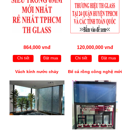
864,000 vnđ
120,000,000 vnđ
Chi tiết
Đặt mua
Chi tiết
Đặt mua
Vách kính nước chảy
Bể cá rồng công nghệ mới