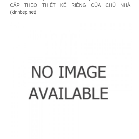
CẤP THEO THIẾT KẾ RIÊNG CỦA CHỦ NHÀ.
(kinhbep.net)