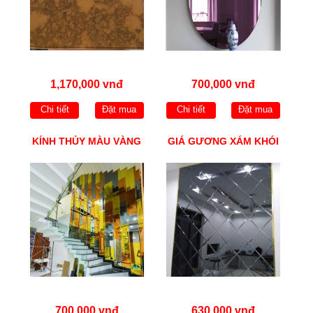
1,170,000 vnđ
700,000 vnđ
Chi tiết
Đặt mua
Chi tiết
Đặt mua
KÍNH THỦY MÀU VÀNG
GIÁ GƯƠNG XÁM KHÓI
700,000 vnđ
630,000 vnđ