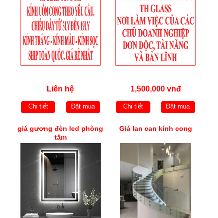
Liên hệ
1,500,000 vnđ
Chi tiết
Đặt mua
Chi tiết
Đặt mua
giá gương đèn led phòng
Giá lan can kính cong
tắm