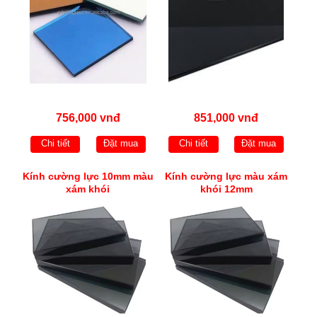
756,000 vnđ
851,000 vnđ
Chi tiết
Đặt mua
Chi tiết
Đặt mua
Kính cường lực 10mm màu
Kính cường lực màu xám
xám khói
khói 12mm