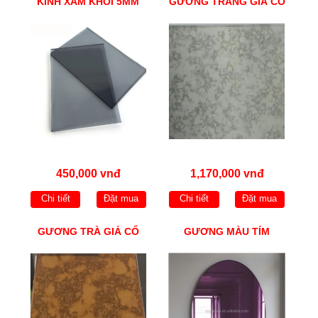
KÍNH XÁM KHÓI 5MM
GƯƠNG TRẮNG GIẢ CỔ
450,000 vnđ
1,170,000 vnđ
Chi tiết
Đặt mua
Chi tiết
Đặt mua
GƯƠNG TRÀ GIẢ CỔ
GƯƠNG MÀU TÍM