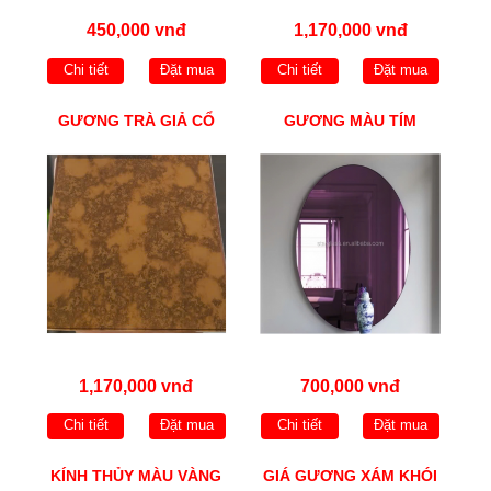
450,000 vnđ
1,170,000 vnđ
Chi tiết
Đặt mua
Chi tiết
Đặt mua
GƯƠNG TRÀ GIẢ CỔ
GƯƠNG MÀU TÍM
1,170,000 vnđ
700,000 vnđ
Chi tiết
Đặt mua
Chi tiết
Đặt mua
KÍNH THỦY MÀU VÀNG
GIÁ GƯƠNG XÁM KHÓI