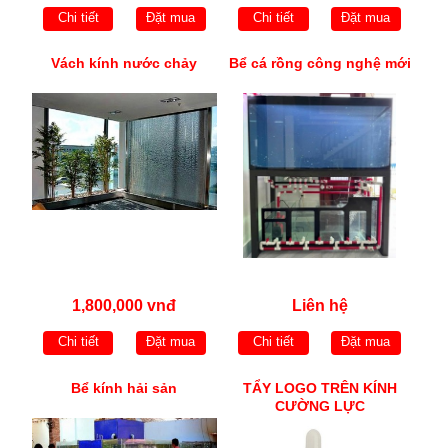
Chi tiết
Đặt mua
Chi tiết
Đặt mua
Vách kính nước chảy
Bể cá rồng công nghệ mới
1,800,000 vnđ
Liên hệ
Chi tiết
Đặt mua
Chi tiết
Đặt mua
Bể kính hải sản
TẨY LOGO TRÊN KÍNH
CƯỜNG LỰC