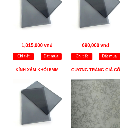
1,015,000 vnđ
690,000 vnđ
Chi tiết
Đặt mua
Chi tiết
Đặt mua
KÍNH XÁM KHÓI 5MM
GƯƠNG TRẮNG GIẢ CỔ