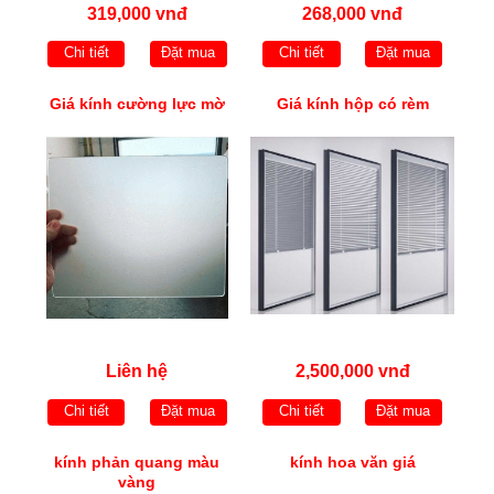
319,000 vnđ
268,000 vnđ
Chi tiết
Đặt mua
Chi tiết
Đặt mua
Giá kính cường lực mờ
Giá kính hộp có rèm
Liên hệ
2,500,000 vnđ
Chi tiết
Đặt mua
Chi tiết
Đặt mua
kính phản quang màu
kính hoa văn giá
vàng