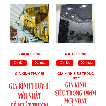
700,000 vnđ
630,000 vnđ
Chi tiết
Đặt mua
Chi tiết
Đặt mua
GIÁ KÍNH THỦY BỈ
GIÁ KÍNH SIÊU TRONG
19MM