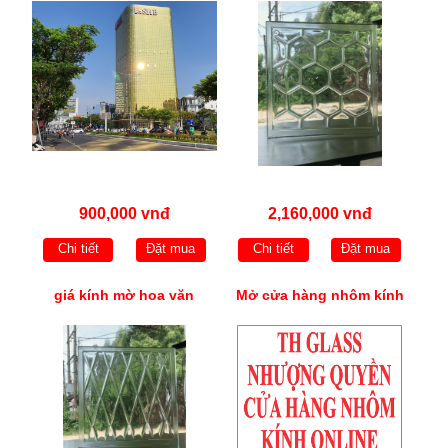
900,000 vnđ
2,160,000 vnđ
Chi tiết
Đặt mua
Chi tiết
Đặt mua
giá kính mờ hoa văn
Mở cửa hàng nhôm kính