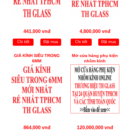
441,000 vnđ
4,800,000 vnđ
Chi tiết
Đặt mua
Chi tiết
Đặt mua
GIÁ KÍNH SIÊU TRONG
Mở cửa hàng phụ kiện
6MM
nhôm kính
864,000 vnđ
120,000,000 vnđ