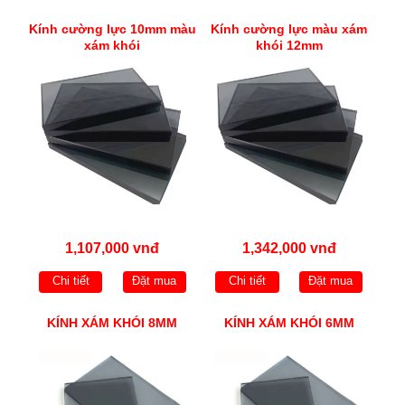
Kính cường lực 10mm màu
Kính cường lực màu xám
xám khói
khói 12mm
1,107,000 vnđ
1,342,000 vnđ
Chi tiết
Đặt mua
Chi tiết
Đặt mua
KÍNH XÁM KHÓI 8MM
KÍNH XÁM KHÓI 6MM