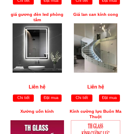
Chi tiết
Đặt mua
Chi tiết
Đặt mua
giá gương đèn led phòng
Giá lan can kính cong
tắm
Liên hệ
Liên hệ
Chi tiết
Đặt mua
Chi tiết
Đặt mua
Xưởng uốn kính
Kính cường lực Buôn Ma
Thuột