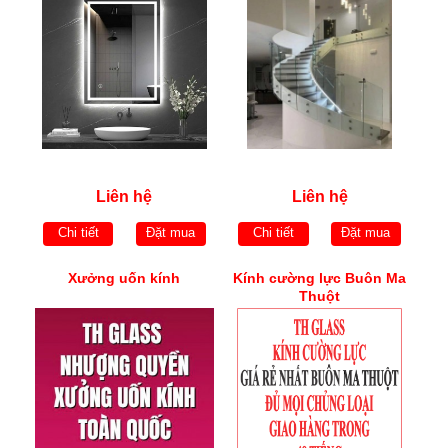
Liên hệ
Liên hệ
Chi tiết
Đặt mua
Chi tiết
Đặt mua
Xưởng uốn kính
Kính cường lực Buôn Ma
Thuột