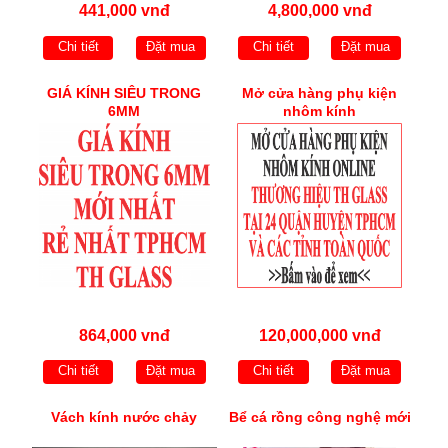
441,000 vnđ
4,800,000 vnđ
Chi tiết
Đặt mua
Chi tiết
Đặt mua
GIÁ KÍNH SIÊU TRONG
Mở cửa hàng phụ kiện
6MM
nhôm kính
864,000 vnđ
120,000,000 vnđ
Chi tiết
Đặt mua
Chi tiết
Đặt mua
Vách kính nước chảy
Bể cá rồng công nghệ mới