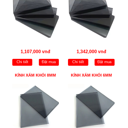
1,107,000 vnđ
1,342,000 vnđ
Chi tiết
Đặt mua
Chi tiết
Đặt mua
KÍNH XÁM KHÓI 8MM
KÍNH XÁM KHÓI 6MM