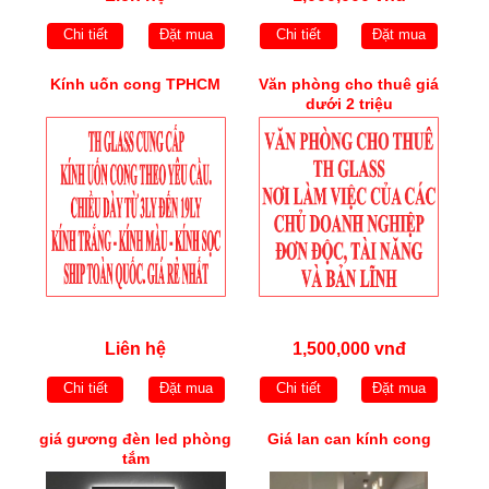
Chi tiết
Đặt mua
Chi tiết
Đặt mua
Kính uốn cong TPHCM
Văn phòng cho thuê giá
dưới 2 triệu
Liên hệ
1,500,000 vnđ
Chi tiết
Đặt mua
Chi tiết
Đặt mua
giá gương đèn led phòng
Giá lan can kính cong
tắm