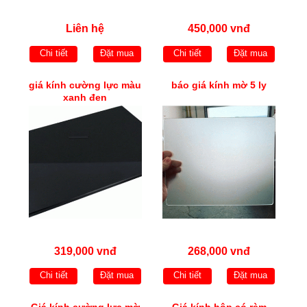
Liên hệ
450,000 vnđ
Chi tiết
Đặt mua
Chi tiết
Đặt mua
giá kính cường lực màu
báo giá kính mờ 5 ly
xanh đen
319,000 vnđ
268,000 vnđ
Chi tiết
Đặt mua
Chi tiết
Đặt mua
Giá kính cường lực mờ
Giá kính hộp có rèm