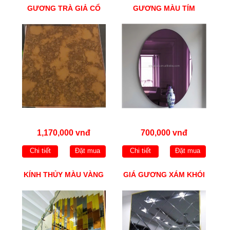
GƯƠNG TRÀ GIẢ CỔ
GƯƠNG MÀU TÍM
1,170,000 vnđ
700,000 vnđ
Chi tiết
Đặt mua
Chi tiết
Đặt mua
KÍNH THỦY MÀU VÀNG
GIÁ GƯƠNG XÁM KHÓI