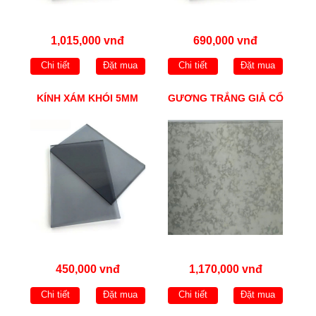
1,015,000 vnđ
690,000 vnđ
Chi tiết
Đặt mua
Chi tiết
Đặt mua
KÍNH XÁM KHÓI 5MM
GƯƠNG TRẮNG GIẢ CỔ
450,000 vnđ
1,170,000 vnđ
Chi tiết
Đặt mua
Chi tiết
Đặt mua