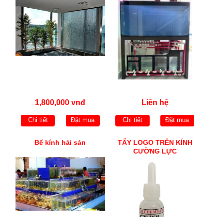
1,800,000 vnđ
Liên hệ
Chi tiết
Đặt mua
Chi tiết
Đặt mua
Bể kính hải sản
TẨY LOGO TRÊN KÍNH
CƯỜNG LỰC